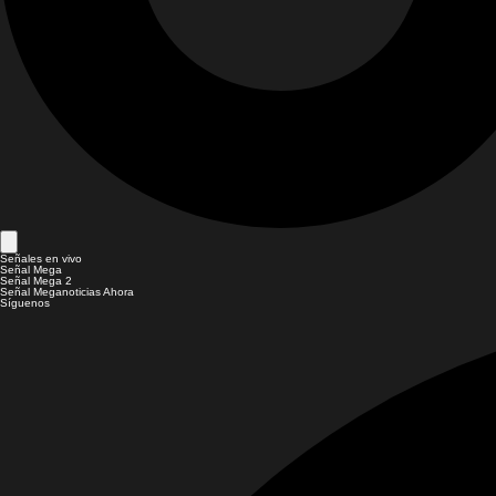
Señales en vivo
Señal Mega
Señal Mega 2
Señal Meganoticias Ahora
Síguenos