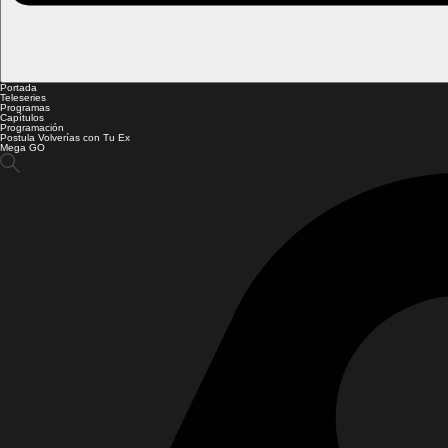
Portada
Teleseries
Programas
Capítulos
Programación
Postula Volverías con Tu Ex
Mega GO