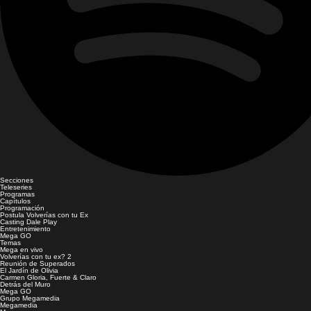
Secciones
Teleseries
Programas
Capítulos
Programación
Postula Volverías con tu Ex
Casting Dale Play
Entretenimiento
Mega GO
Temas
Mega en vivo
Volverías con tu ex? 2
Reunión de Superados
El Jardín de Olivia
Carmen Gloria, Fuerte & Claro
Detrás del Muro
Mega GO
Grupo Megamedia
Megamedia