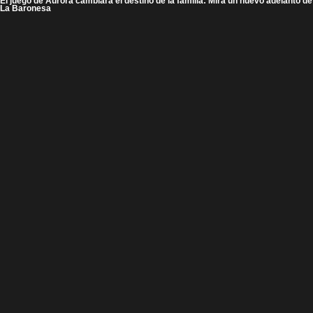
El juego de Aurora cambiará el destino de la familia: Mira un nuevo adelanto de
La Baronesa