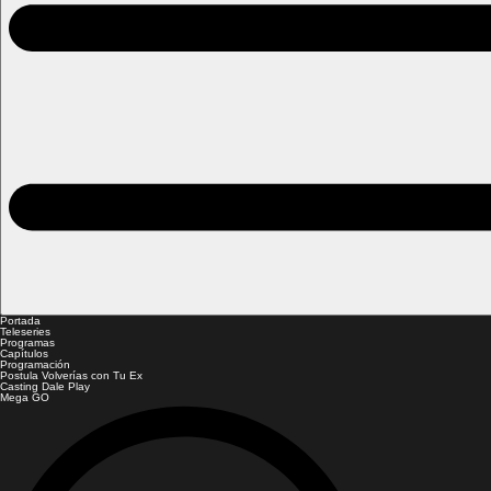
Portada
Teleseries
Programas
Capítulos
Programación
Postula Volverías con Tu Ex
Casting Dale Play
Mega GO