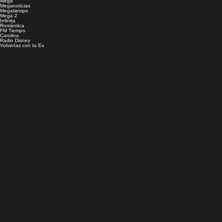
Mega
Meganoticias
Megatiempo
Mega 2
Infinita
Romántica
FM Tiempo
Carolina
Radio Disney
Volverías con tu Ex