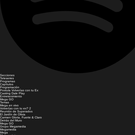
Secciones
Teleseries
Programas
Capítulos
Programación
Postula Volverías con tu Ex
Casting Dale Play
Entretenimiento
Mega GO
Temas
Mega en vivo
Volverías con tu ex? 2
Reunión de Superados
El Jardín de Olivia
Carmen Gloria, Fuerte & Claro
Detrás del Muro
Mega GO
Grupo Megamedia
Megamedia
Mega