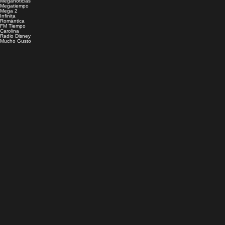
Meganoticias
Megatiempo
Mega 2
Infinita
Romántica
FM Tiempo
Carolina
Radio Disney
Mucho Gusto