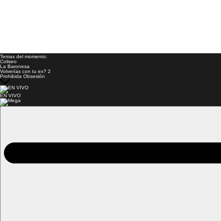
Temas del momento:
Coliseo
La Baronesa
Volverías con tu ex? 2
Prohibida Obsesión
EN VIVO