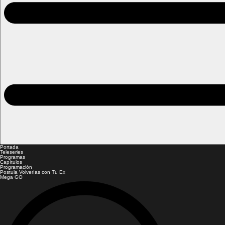
Portada
Teleseries
Programas
Capítulos
Programación
Postula Volverías con Tu Ex
Mega GO