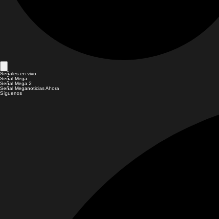
Señales en vivo
Señal Mega
Señal Mega 2
Señal Meganoticias Ahora
Síguenos