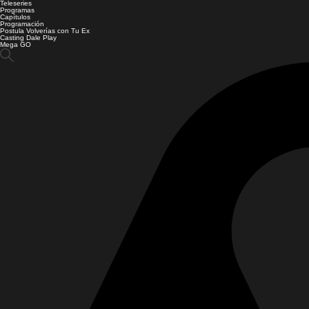
Teleseries
Programas
Capítulos
Programación
Postula Volverías con Tu Ex
Casting Dale Play
Mega GO