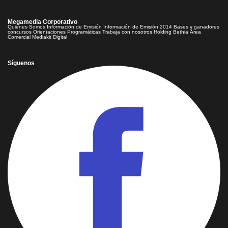
Megamedia Corporativo
Quienes Somos
Información de Emisión
Información de Emisión 2014
Bases y ganadores
concursos
Orientaciones Programáticas
Trabaja con nosotros
Holding Bethia
Área
Comercial
Mediakit Digital
Síguenos