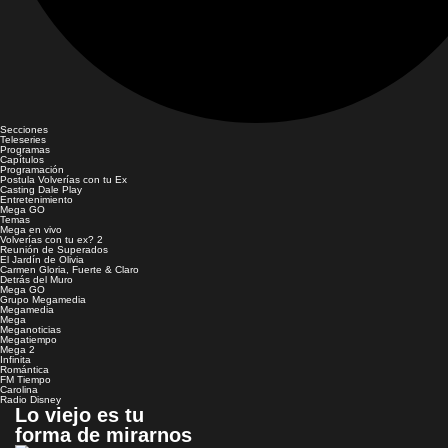
Secciones
Teleseries
Programas
Capítulos
Programación
Postula Volverías con tu Ex
Casting Dale Play
Entretenimiento
Mega GO
Temas
Mega en vivo
Volverías con tu ex? 2
Reunión de Superados
El Jardín de Olivia
Carmen Gloria, Fuerte & Claro
Detrás del Muro
Mega GO
Grupo Megamedia
Megamedia
Mega
Meganoticias
Megatiempo
Mega 2
Infinita
Romántica
FM Tiempo
Carolina
Radio Disney
Lo viejo es tu
forma de mirarnos