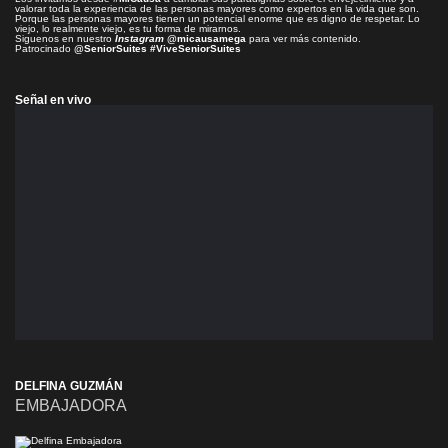
valorar toda la experiencia de las personas mayores como expertos en la vida que son.
Porque las personas mayores tienen un potencial enorme que es digno de respetar. Lo
viejo, lo realmente viejo, es tu forma de mirarnos.
Siguenos en nuestro
Instagram
@micausamega
para ver más contenido.
Patrocinado
@SeniorSuites
#ViveSeniorSuites
Señal en vivo
DELFINA GUZMÁN
EMBAJADORA