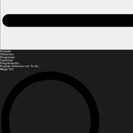
Portada
Teleseries
Programas
Capítulos
Programación
Postula Volverías con Tu Ex
Mega GO