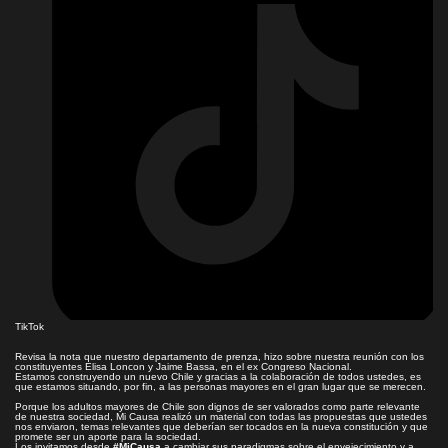
TikTok
Revisa la nota que nuestro departamento de prenza, hizo sobre nuestra reunión con los
constituyentes Elisa Loncon y Jaime Bassa, en el ex Congreso Nacional.
Estamos construyendo un nuevo Chile y gracias a la colaboración de todos ustedes, es
que estamos situando, por fin, a las personas mayores en el gran lugar que se merecen.
Porque los adultos mayores de Chile son dignos de ser valorados como parte relevante
de nuestra sociedad, Mi Causa realizó un material con todas las propuestas que ustedes
nos enviaron, temas relevantes que deberían ser tocados en la nueva constitución y que
promete ser un aporte para la sociedad.
Los invitamos desde
#MiCausa
a cambiar sus paradigmas sobre el envejecimiento y a