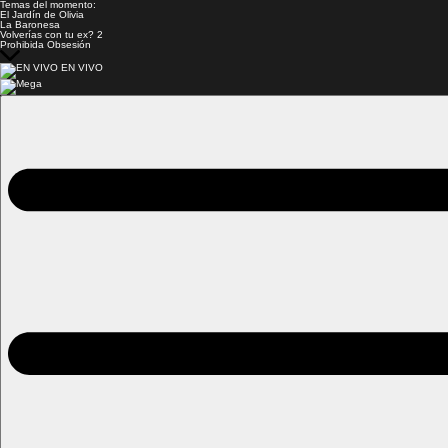
Temas del momento:
El Jardín de Olivia
La Baronesa
Volverías con tu ex? 2
Prohibida Obsesión
EN VIVO