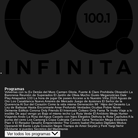
Programas
Volverías con tu Ex
Detrás del Muro
Carmen Gloria, Fuerte & Claro
Prohibida Obsesión
La
Baronesa
Reunión de Superados
El Jardín de Olivia
Mucho Gusto
Meganoticias
Dale
Play
Atrapados 133
La hora de jugar
De paseo
Acceso a lo Nuestro
Viña 2026
Aguas de
Oro
Los Casablanca
Nuevo Amores de Mercado
Juego de ilusiones
El Señor de la
Querencia
Al Sur del Corazón
Como la vida misma
Generación 98 '
Hijos del Desierto
La
Ley de Baltazar
Hasta Encontrarte
Amar Profundo
Verdades Ocultas
Pobre Novio
Demente
Edificio Corona
Only Friends
El Internado
Coliseo
Only Fama
Te Invito
Viaje a lo
insólito
De aquí vengo yo
Bajo el mismo techo
La Ruta Verde
El Antídoto
Mega Humor
Viajando Ando
La Ruta del Agua
Casado con hijos
Elegidos
Disfruta la Ruta
Capítulos
A la
punta del cerro
Los Carsong's
Copa Culinaria Carozzi
Sana Tentación
Mega Estelares
Plan V
El Retador
Desafío Emprendedor
The Covers
Isabel
Pecados Digitales
Modus
Operandi
Mi Barrio
Leyla
Corazón Negro
Trampa de Amor
Seyrán y Ferit
Yargi
Nehir
Olvídame si puedes
Secretos del Matrimonio
Ver todos los programas