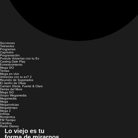
Secciones
Teleseries
Programas
Capítulos
Programación
Postula Volverías con tu Ex
Casting Dale Play
Entretenimiento
Mega GO
Temas
Mega en vivo
Volverías con tu ex? 2
Reunión de Superados
El Jardín de Olivia
Carmen Gloria, Fuerte & Claro
Detrás del Muro
Mega GO
Grupo Megamedia
Megamedia
Mega
Meganoticias
Megatiempo
Mega 2
Infinita
Romántica
FM Tiempo
Carolina
Radio Disney
Lo viejo es tu
forma de mirarnos