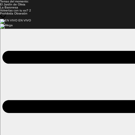
Temas del momento:
El Jardín de Olivia
La Baronesa
Volverías con tu ex? 2
Prohibida Obsesión
EN VIVO