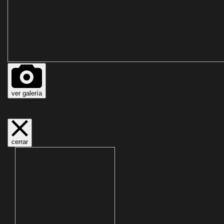
ver galería
cerrar