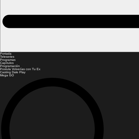
Portada
Teleseries
Programas
Capítulos
Programación
Postula Volverías con Tu Ex
Casting Dale Play
Mega GO