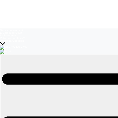
Temas del momento:
El Jardín de Olivia
La Baronesa
Volverías con tu ex? 2
Prohibida Obsesión
EN VIVO