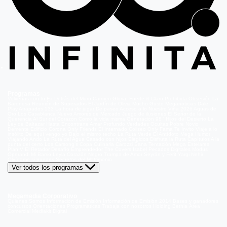
Programas
Volverías con tu Ex
Detrás del Muro
Carmen Gloria, Fuerte & Claro
Prohibida Obsesión
La
Baronesa
Reunión de Superados
El Jardín de Olivia
Mucho Gusto
Meganoticias
Dale
Play
Atrapados 133
La hora de jugar
De paseo
Acceso a lo Nuestro
Viña 2026
Aguas de
Oro
Los Casablanca
Nuevo Amores de Mercado
Juego de ilusiones
El Señor de la
Querencia
Al Sur del Corazón
Como la vida misma
Generación 98 '
Hijos del Desierto
La
Ley de Baltazar
Hasta Encontrarte
Amar Profundo
Verdades Ocultas
Pobre Novio
Demente
Edificio Corona
Only Friends
El Internado
Coliseo
Only Fama
Te Invito
Viaje a lo
insólito
De aquí vengo yo
Bajo el mismo techo
La Ruta Verde
El Antídoto
Mega Humor
Viajando Ando
La Ruta del Agua
Casado con hijos
Elegidos
Disfruta la Ruta
Capítulos
A la
punta del cerro
Los Carsong's
Copa Culinaria Carozzi
Sana Tentación
Mega Estelares
Plan V
El Retador
Desafío Emprendedor
The Covers
Isabel
Pecados Digitales
Modus
Operandi
Mi Barrio
Leyla
Corazón Negro
Trampa de Amor
Seyrán y Ferit
Yargi
Nehir
Olvídame si puedes
Secretos del Matrimonio
Ver todos los programas
Megamedia Corporativo
Quienes Somos
Información de Emisión
Información de Emisión 2014
Bases y ganadores
concursos
Orientaciones Programáticas
Trabaja con nosotros
Holding Bethia
Área
Comercial
Mediakit Digital