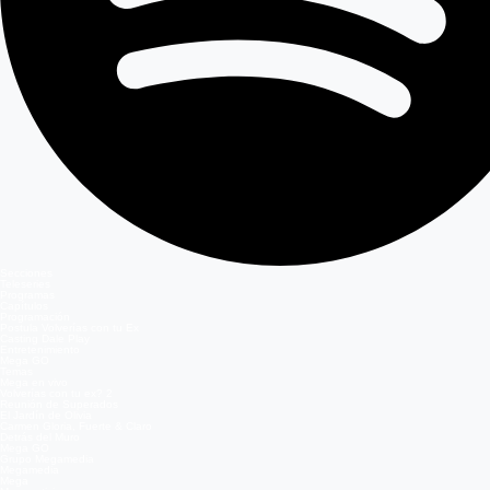
Secciones
Teleseries
Programas
Capítulos
Programación
Postula Volverías con tu Ex
Casting Dale Play
Entretenimiento
Mega GO
Temas
Mega en vivo
Volverías con tu ex? 2
Reunión de Superados
El Jardín de Olivia
Carmen Gloria, Fuerte & Claro
Detrás del Muro
Mega GO
Grupo Megamedia
Megamedia
Mega