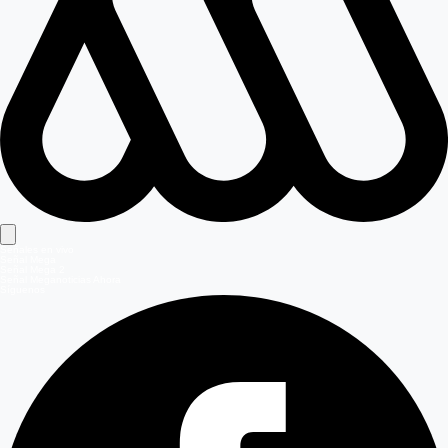
Señales en vivo
Señal Mega
Señal Mega 2
Señal Meganoticias Ahora
Síguenos