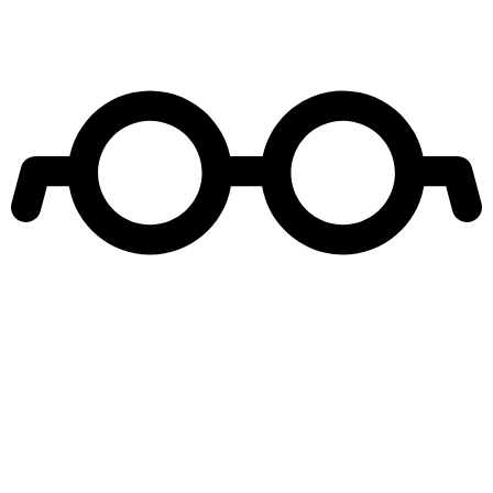
Leer más de
Entretenimiento
Actores Turcos
Moda y Belleza
Me Robaste el Corazón
Teleseries turcas