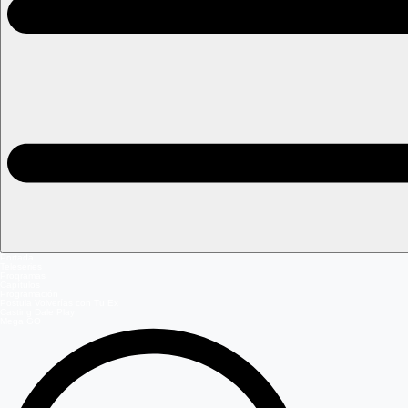
Portada
Teleseries
Programas
Capítulos
Programación
Postula Volverías con Tu Ex
Casting Dale Play
Mega GO