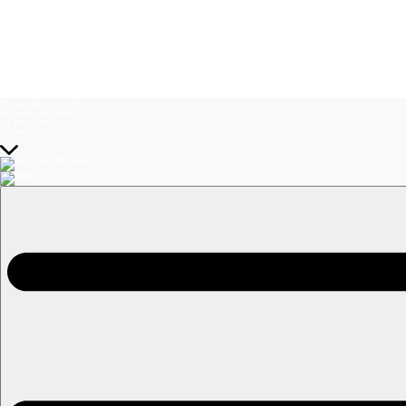
Temas del momento:
El Jardín de Olivia
La Baronesa
Volverías con tu ex? 2
Prohibida Obsesión
EN VIVO