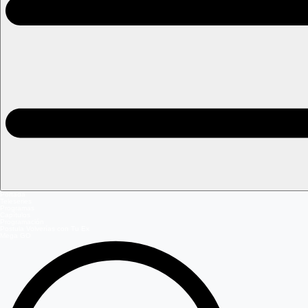
Portada
Teleseries
Programas
Capítulos
Programación
Postula Volverías con Tu Ex
Mega GO