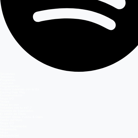
Secciones
Teleseries
Programas
Capítulos
Programación
Postula Volverías con tu Ex
Casting Dale Play
Entretenimiento
Mega GO
Temas
Mega en vivo
Volverías con tu ex? 2
Reunión de Superados
El Jardín de Olivia
Carmen Gloria, Fuerte & Claro
Detrás del Muro
Mega GO
Grupo Megamedia
Megamedia
Mega
Meganoticias