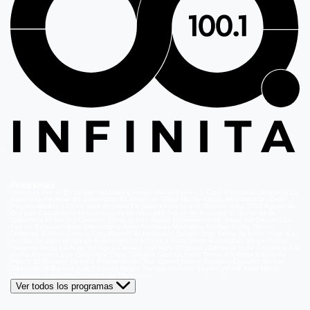
Programas
Volverías con tu Ex
Detrás del Muro
Carmen Gloria, Fuerte & Claro
Prohibida Obsesión
La
Baronesa
Reunión de Superados
El Jardín de Olivia
Mucho Gusto
Meganoticias
Dale
Play
Atrapados 133
La hora de jugar
De paseo
Acceso a lo Nuestro
Viña 2026
Aguas de
Oro
Los Casablanca
Nuevo Amores de Mercado
Juego de ilusiones
El Señor de la
Querencia
Al Sur del Corazón
Como la vida misma
Generación 98 '
Hijos del Desierto
La
Ley de Baltazar
Hasta Encontrarte
Amar Profundo
Verdades Ocultas
Pobre Novio
Demente
Edificio Corona
Only Friends
El Internado
Coliseo
Only Fama
Te Invito
Viaje a lo
insólito
De aquí vengo yo
Bajo el mismo techo
La Ruta Verde
El Antídoto
Mega Humor
Viajando Ando
La Ruta del Agua
Casado con hijos
Elegidos
Disfruta la Ruta
Capítulos
A la
punta del cerro
Los Carsong's
Copa Culinaria Carozzi
Sana Tentación
Mega Estelares
Plan V
El Retador
Desafío Emprendedor
The Covers
Isabel
Pecados Digitales
Modus
Operandi
Mi Barrio
Leyla
Corazón Negro
Trampa de Amor
Seyrán y Ferit
Yargi
Nehir
Olvídame si puedes
Secretos del Matrimonio
Ver todos los programas