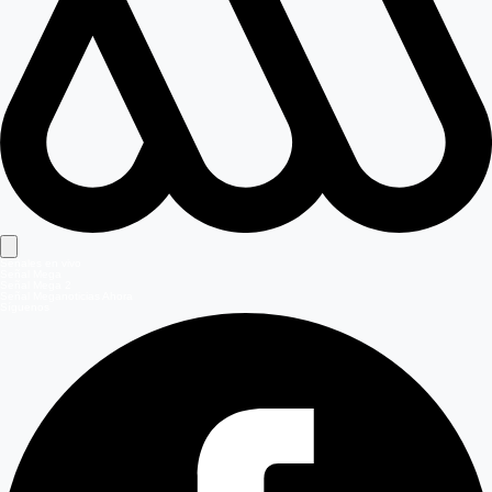
Señales en vivo
Señal Mega
Señal Mega 2
Señal Meganoticias Ahora
Síguenos