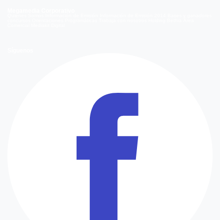
Megamedia Corporativo
Quienes Somos
Información de Emisión
Información de Emisión 2014
Bases y ganadores
concursos
Orientaciones Programáticas
Trabaja con nosotros
Holding Bethia
Área
Comercial
Mediakit Digital
Síguenos