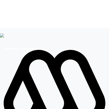
Leer más de
Emilia Dides
Entretenimiento
Celebridades chilenas
Cantantes Internacionales
Influencers
The Covers
Megamedia Plataformas