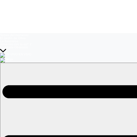
Temas del momento:
El Jardín de Olivia
La Baronesa
Volverías con tu ex? 2
Prohibida Obsesión
EN VIVO