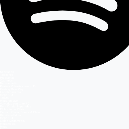
Secciones
Teleseries
Programas
Capítulos
Programación
Postula Volverías con tu Ex
Casting Dale Play
Entretenimiento
Mega GO
Temas
Mega en vivo
Volverías con tu ex? 2
Reunión de Superados
El Jardín de Olivia
Carmen Gloria, Fuerte & Claro
Detrás del Muro
Mega GO
Grupo Megamedia
Megamedia
Mega