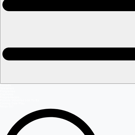
Portada
Teleseries
Programas
Capítulos
Programación
Postula Volverías con Tu Ex
Casting Dale Play
Mega GO