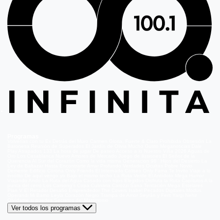
Programas
Volverías con tu Ex
Detrás del Muro
Carmen Gloria, Fuerte & Claro
Prohibida Obsesión
La
Baronesa
Reunión de Superados
El Jardín de Olivia
Mucho Gusto
Meganoticias
Dale
Play
Atrapados 133
La hora de jugar
De paseo
Acceso a lo Nuestro
Viña 2026
Aguas de
Oro
Los Casablanca
Nuevo Amores de Mercado
Juego de ilusiones
El Señor de la
Querencia
Al Sur del Corazón
Como la vida misma
Generación 98 '
Hijos del Desierto
La
Ley de Baltazar
Hasta Encontrarte
Amar Profundo
Verdades Ocultas
Pobre Novio
Demente
Edificio Corona
Only Friends
El Internado
Coliseo
Only Fama
Te Invito
Viaje a lo
insólito
De aquí vengo yo
Bajo el mismo techo
La Ruta Verde
El Antídoto
Mega Humor
Viajando Ando
La Ruta del Agua
Casado con hijos
Elegidos
Disfruta la Ruta
Capítulos
A la
punta del cerro
Los Carsong's
Copa Culinaria Carozzi
Sana Tentación
Mega Estelares
Plan V
El Retador
Desafío Emprendedor
The Covers
Isabel
Pecados Digitales
Modus
Operandi
Mi Barrio
Leyla
Corazón Negro
Trampa de Amor
Seyrán y Ferit
Yargi
Nehir
Olvídame si puedes
Secretos del Matrimonio
Ver todos los programas