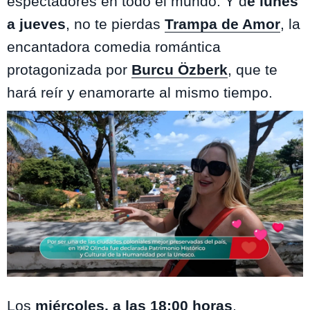
espectadores en todo el mundo. Y d
e
lunes
a jueves
, no te pierdas
Trampa de Amor
, la
encantadora comedia romántica
protagonizada por
Burcu Özberk
, que te
hará reír y enamorarte al mismo tiempo.
Travel App / Mega 2
Los
miércoles, a las 18:00 horas
,