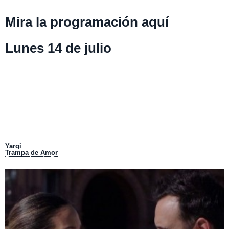
Mira la programación aquí
Lunes 14 de julio
Bicitantes:
08:00 horas.
La Ruta del Agua:
09:00 horas.
A La Punta del Cerro:
10:00 horas.
De Aquí Vengo Yo:
11:00 horas.
Bicitantes:
12:00 horas.
La Ruta del Agua:
13:00 horas.
A La Punta del Cerro:
14:00 horas.
De Aquí Vengo Yo
:
15:00 horas.
Bicitantes:
16:00 horas.
Disfruta La Ruta:
17:00 horas.
A Orillas del Río:
18:00 horas.
Viajando Ando:
19:00 horas.
Vuelta a la Manzana
: 20:00 horas.
Yargi
:
21:00 horas.
Trampa de Amor
:
22:00 horas.
Reportajes de Prensa
: 23:00 horas.
Te puede interesar