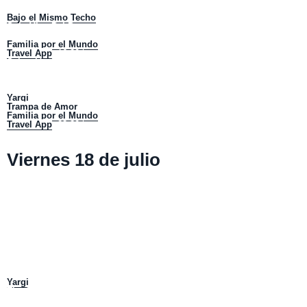
El Almacén:
12:00 horas.
Bajo el Mismo Techo
:
13:00 horas.
Solo Vine Pal Postre
:
14:00 horas.
Viajando Ando:
15:00 horas.
Familia por el Mundo
:
16:00 horas.
Travel App
:
16:30 horas.
Selección Nacional:
17:00 horas.
Las Picadas de Koke
: 18:00 horas.
Plan V:
19:00 horas.
Azul Profundo:
20:00 horas.
Yargi
:
21:00 horas.
Trampa de Amor
:
22:00 horas.
Familia por el Mundo
: 23:00 horas.
Travel App
: 23:30 horas.
Viernes 18 de julio
Selección Nacional:
08:00 horas.
Las picadas de Koke:
09:00 horas.
Plan V:
10:00 horas.
Azul Profundo:
11:00 horas.
Selección Nacional :
12:00 horas.
Las Picadas de Koke:
13:00 horas.
Plan V:
14:00 horas.
Azul Profundo
:
15:00 horas.
A La Punta del Cerro:
17:00 horas.
De Aquí Vengo Yo:
18:00 horas.
Bicitantes:
19:00 horas.
La Ruta del Agua:
20:00 horas.
Yargi
:
21:00 horas.
The Covers:
22:00 horas.