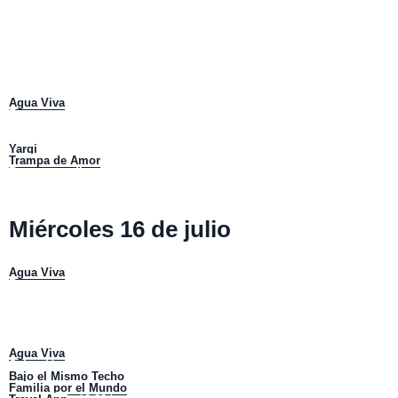
Viajando Ando:
10:00 horas.
Vuelta a la Manzana:
11:00 horas.
Disfruta La Ruta :
12:00 horas.
A Orillas del Río:
13:00 horas.
Viajando Ando:
14:00 horas.
Vuelta a la Manzana
:
15:00 horas.
Disfruta La Ruta:
16:00 horas.
Rápidos y Sabrosos:
17:00 horas.
Agua Viva
:
18:00 horas.
Rompeparadigmas:
19:00 horas.
Tesoro de mi Barrio
: 19:30 horas.
Selección Internacional:
20:00 horas.
Yargi
:
21:00 horas.
Trampa de Amor
: 22:00 horas.
Rompeparadigmas:
23:00 horas.
Tesoros de mi Barrio:
23:30
Miércoles 16 de julio
Rápidos y Sabrosos:
08:00 horas.
La Celebración:
09:00 horas.
Agua Viva
:
10:00 horas.
Rompeparadigmas:
11:00 horas.
Tesoros de mi barrio :
11:30 horas.
Rápidos y Sabrosos:
12:00 horas.
La Celebración:
13:00 horas.
Rompeparadigmas
:
14:00 horas.
Tesoros de mi Barrio:
14:30 horas.
Agua Viva
:
15:00 horas.
Selección Internacional:
16:00 horas.
Bajo el Mismo Techo
:
17:00 horas.
Familia por el Mundo
: 18:00 horas.