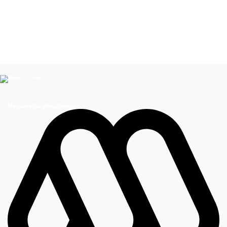
Leer más de
Mega 2
Travel App
Agua Viva
The Covers
Familia por el Mundo
Megamedia Plataformas