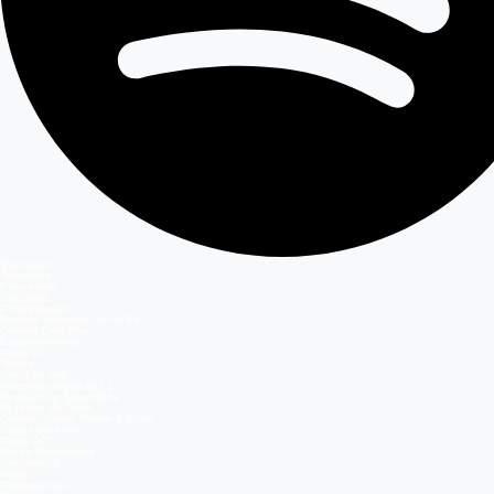
Secciones
Teleseries
Programas
Capítulos
Programación
Postula Volverías con tu Ex
Casting Dale Play
Entretenimiento
Mega GO
Temas
Mega en vivo
Volverías con tu ex? 2
Reunión de Superados
El Jardín de Olivia
Carmen Gloria, Fuerte & Claro
Detrás del Muro
Mega GO
Grupo Megamedia
Megamedia
Mega
Meganoticias