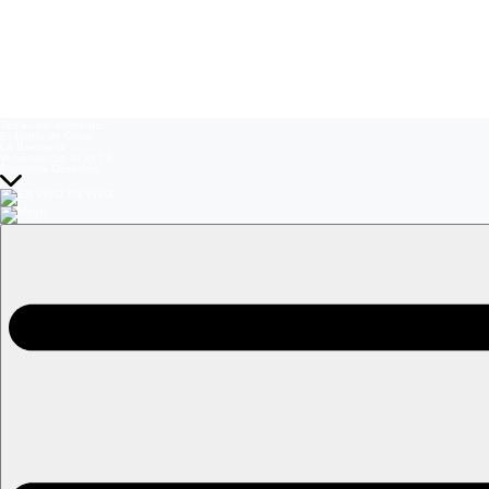
Temas del momento:
El Jardín de Olivia
La Baronesa
Volverías con tu ex? 2
Prohibida Obsesión
EN VIVO