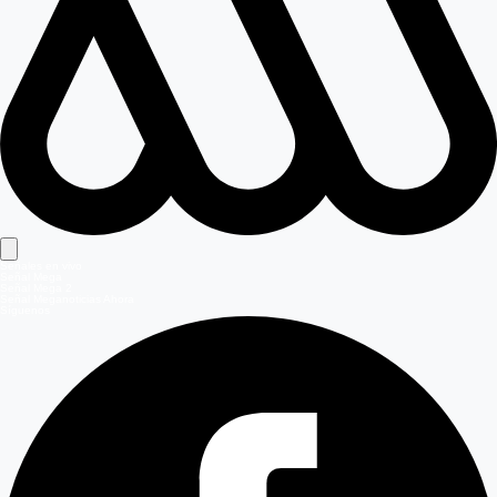
Señales en vivo
Señal Mega
Señal Mega 2
Señal Meganoticias Ahora
Síguenos