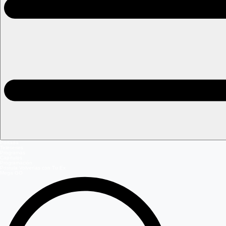
Portada
Teleseries
Programas
Capítulos
Programación
Postula Volverías con Tu Ex
Mega GO