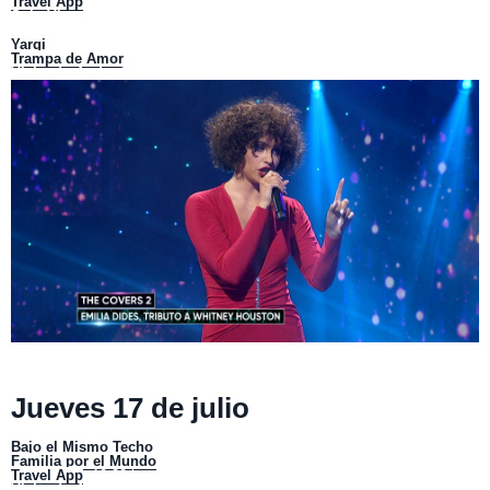
Travel App
:
18:30 horas.
Solo Vine pal Postre:
19:00 horas.
Viajando Ando
: 20:00 horas.
Yargi
:
21:00 horas.
Trampa de Amor
:
22:00 horas.
Viajando Ando
: 23:00 horas.
The Covers / Mega 2
Jueves 17 de julio
El Almacén:
08:00 horas.
Bajo el Mismo Techo
:
09:00 horas.
Familia por el Mundo
:
10:00 horas.
Travel App
:
10:30 horas.
Viajando Ando :
11:00 horas.