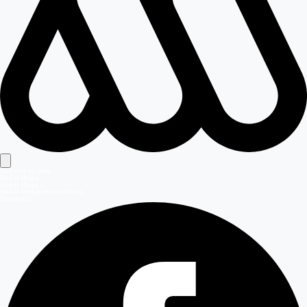
Señales en vivo
Señal Mega
Señal Mega 2
Señal Meganoticias Ahora
Síguenos