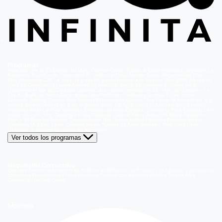
Programas
Volverías con tu Ex
Detrás del Muro
Carmen Gloria, Fuerte & Claro
Prohibida Obsesión
La
Baronesa
Reunión de Superados
El Jardín de Olivia
Mucho Gusto
Meganoticias
Dale
Play
Atrapados 133
La hora de jugar
De paseo
Acceso a lo Nuestro
Viña 2026
Aguas de
Oro
Los Casablanca
Nuevo Amores de Mercado
Juego de ilusiones
El Señor de la
Querencia
Al Sur del Corazón
Como la vida misma
Generación 98 '
Hijos del Desierto
La
Ley de Baltazar
Hasta Encontrarte
Amar Profundo
Verdades Ocultas
Pobre Novio
Demente
Edificio Corona
Only Friends
El Internado
Coliseo
Only Fama
Te Invito
Viaje a lo
insólito
De aquí vengo yo
Bajo el mismo techo
La Ruta Verde
El Antídoto
Mega Humor
Viajando Ando
La Ruta del Agua
Casado con hijos
Elegidos
Disfruta la Ruta
Capítulos
A la
punta del cerro
Los Carsong's
Copa Culinaria Carozzi
Sana Tentación
Mega Estelares
Plan V
El Retador
Desafío Emprendedor
The Covers
Isabel
Pecados Digitales
Modus
Operandi
Mi Barrio
Leyla
Corazón Negro
Trampa de Amor
Seyrán y Ferit
Yargi
Nehir
Olvídame si puedes
Secretos del Matrimonio
Ver todos los programas
Megamedia Corporativo
Quienes Somos
Información de Emisión
Información de Emisión 2014
Bases y ganadores
concursos
Orientaciones Programáticas
Trabaja con nosotros
Holding Bethia
Área
Comercial
Mediakit Digital
Síguenos