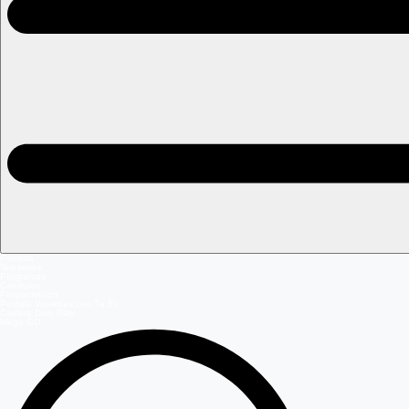
Portada
Teleseries
Programas
Capítulos
Programación
Postula Volverías con Tu Ex
Casting Dale Play
Mega GO