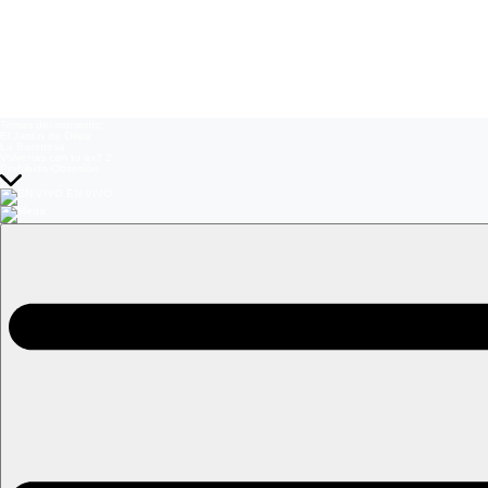
Temas del momento:
El Jardín de Olivia
La Baronesa
Volverías con tu ex? 2
Prohibida Obsesión
EN VIVO