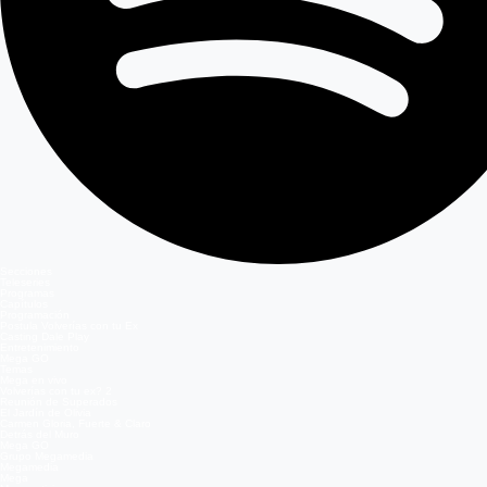
Secciones
Teleseries
Programas
Capítulos
Programación
Postula Volverías con tu Ex
Casting Dale Play
Entretenimiento
Mega GO
Temas
Mega en vivo
Volverías con tu ex? 2
Reunión de Superados
El Jardín de Olivia
Carmen Gloria, Fuerte & Claro
Detrás del Muro
Mega GO
Grupo Megamedia
Megamedia
Mega