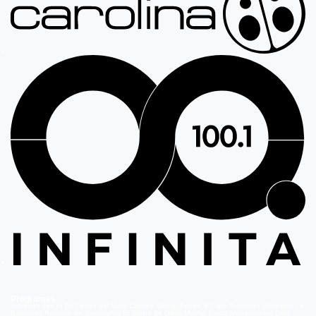
Programas
Volverías con tu Ex
Detrás del Muro
Carmen Gloria, Fuerte & Claro
Prohibida Obsesión
La
Baronesa
Reunión de Superados
El Jardín de Olivia
Mucho Gusto
Meganoticias
Dale