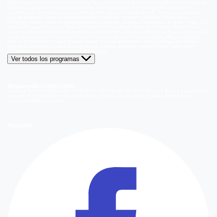
Play
Atrapados 133
La hora de jugar
De paseo
Acceso a lo Nuestro
Viña 2026
Aguas de
Oro
Los Casablanca
Nuevo Amores de Mercado
Juego de ilusiones
El Señor de la
Querencia
Al Sur del Corazón
Como la vida misma
Generación 98 '
Hijos del Desierto
La
Ley de Baltazar
Hasta Encontrarte
Amar Profundo
Verdades Ocultas
Pobre Novio
Demente
Edificio Corona
Only Friends
El Internado
Coliseo
Only Fama
Te Invito
Viaje a lo
insólito
De aquí vengo yo
Bajo el mismo techo
La Ruta Verde
El Antídoto
Mega Humor
Viajando Ando
La Ruta del Agua
Casado con hijos
Elegidos
Disfruta la Ruta
Capítulos
A la
punta del cerro
Los Carsong's
Copa Culinaria Carozzi
Sana Tentación
Mega Estelares
Plan V
El Retador
Desafío Emprendedor
The Covers
Isabel
Pecados Digitales
Modus
Operandi
Mi Barrio
Leyla
Corazón Negro
Trampa de Amor
Seyrán y Ferit
Yargi
Nehir
Olvídame si puedes
Secretos del Matrimonio
Ver todos los programas
Megamedia Corporativo
Quienes Somos
Información de Emisión
Información de Emisión 2014
Bases y ganadores
concursos
Orientaciones Programáticas
Trabaja con nosotros
Holding Bethia
Área
Comercial
Mediakit Digital
Síguenos