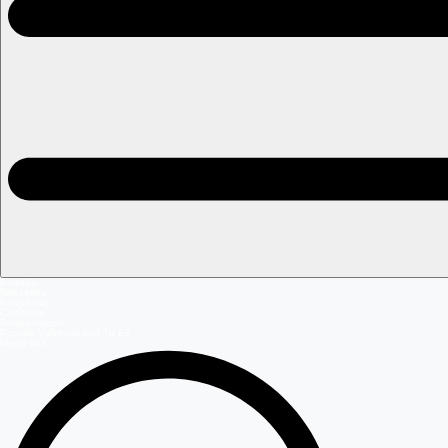
Portada
Teleseries
Programas
Capítulos
Programación
Postula Volverías con Tu Ex
Mega GO