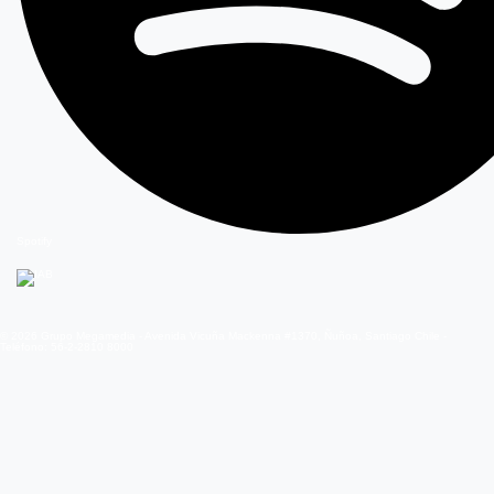
Spotify
© 2026 Grupo Megamedia - Avenida Vicuña Mackenna #1370, Ñuñoa, Santiago Chile -
Teléfono: 56-2-2810 8000