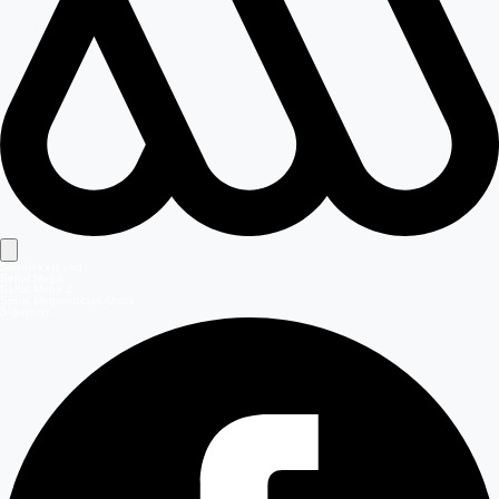
Señales en vivo
Señal Mega
Señal Mega 2
Señal Meganoticias Ahora
Síguenos