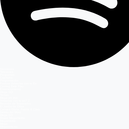
Secciones
Teleseries
Programas
Capítulos
Programación
Postula Volverías con tu Ex
Casting Dale Play
Entretenimiento
Mega GO
Temas
Mega en vivo
Volverías con tu ex? 2
Reunión de Superados
El Jardín de Olivia
Carmen Gloria, Fuerte & Claro
Detrás del Muro
Mega GO
Grupo Megamedia
Megamedia
Mega
Meganoticias