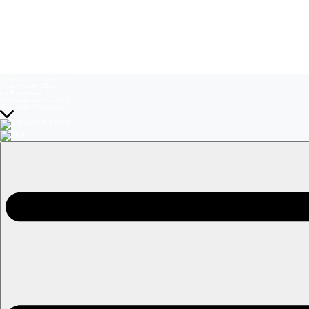
Temas del momento:
El Jardín de Olivia
La Baronesa
Volverías con tu ex? 2
Prohibida Obsesión
EN VIVO