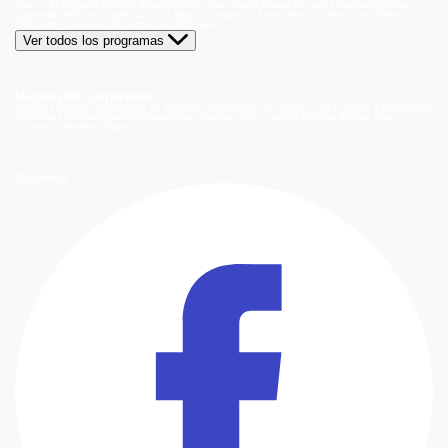
Plan V
El Retador
Desafío Emprendedor
The Covers
Isabel
Pecados Digitales
Modus
Operandi
Mi Barrio
Leyla
Corazón Negro
Trampa de Amor
Seyrán y Ferit
Yargi
Nehir
Olvídame si puedes
Secretos del Matrimonio
Ver todos los programas
Megamedia Corporativo
Quienes Somos
Información de Emisión
Información de Emisión 2014
Bases y ganadores
concursos
Orientaciones Programáticas
Trabaja con nosotros
Holding Bethia
Área
Comercial
Mediakit Digital
Síguenos