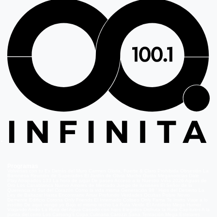
Programas
Volverías con tu Ex
Detrás del Muro
Carmen Gloria, Fuerte & Claro
Prohibida Obsesión
La
Baronesa
Reunión de Superados
El Jardín de Olivia
Mucho Gusto
Meganoticias
Dale
Play
Atrapados 133
La hora de jugar
De paseo
Acceso a lo Nuestro
Viña 2026
Aguas de
Oro
Los Casablanca
Nuevo Amores de Mercado
Juego de ilusiones
El Señor de la
Querencia
Al Sur del Corazón
Como la vida misma
Generación 98 '
Hijos del Desierto
La
Ley de Baltazar
Hasta Encontrarte
Amar Profundo
Verdades Ocultas
Pobre Novio
Demente
Edificio Corona
Only Friends
El Internado
Coliseo
Only Fama
Te Invito
Viaje a lo
insólito
De aquí vengo yo
Bajo el mismo techo
La Ruta Verde
El Antídoto
Mega Humor
Viajando Ando
La Ruta del Agua
Casado con hijos
Elegidos
Disfruta la Ruta
Capítulos
A la
punta del cerro
Los Carsong's
Copa Culinaria Carozzi
Sana Tentación
Mega Estelares