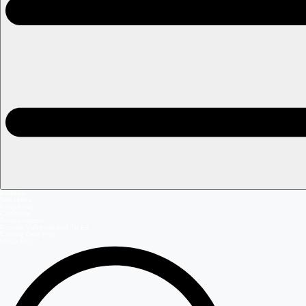
Portada
Teleseries
Programas
Capítulos
Programación
Postula Volverías con Tu Ex
Casting Dale Play
Mega GO