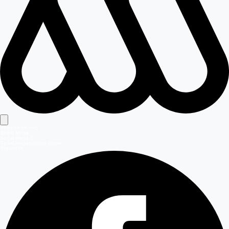
Señales en vivo
Señal Mega
Señal Mega 2
Señal Meganoticias Ahora
Síguenos