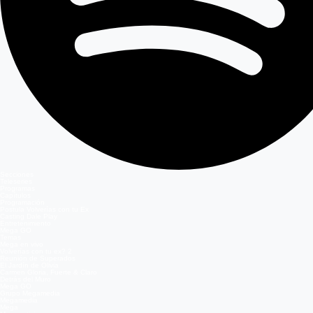
Secciones
Teleseries
Programas
Capítulos
Programación
Postula Volverías con tu Ex
Casting Dale Play
Entretenimiento
Mega GO
Temas
Mega en vivo
Volverías con tu ex? 2
Reunión de Superados
El Jardín de Olivia
Carmen Gloria, Fuerte & Claro
Detrás del Muro
Mega GO
Grupo Megamedia
Megamedia
Mega