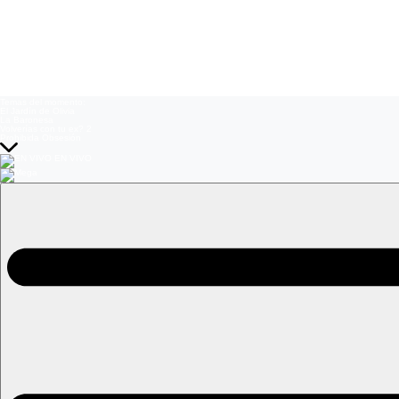
Temas del momento:
El Jardín de Olivia
La Baronesa
Volverías con tu ex? 2
Prohibida Obsesión
EN VIVO