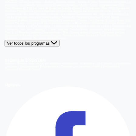
Volverías con tu Ex
Detrás del Muro
Carmen Gloria, Fuerte & Claro
Prohibida Obsesión
La
Baronesa
Reunión de Superados
El Jardín de Olivia
Mucho Gusto
Meganoticias
Dale
Play
Atrapados 133
La hora de jugar
De paseo
Acceso a lo Nuestro
Viña 2026
Aguas de
Oro
Los Casablanca
Nuevo Amores de Mercado
Juego de ilusiones
El Señor de la
Querencia
Al Sur del Corazón
Como la vida misma
Generación 98 '
Hijos del Desierto
La
Ley de Baltazar
Hasta Encontrarte
Amar Profundo
Verdades Ocultas
Pobre Novio
Demente
Edificio Corona
Only Friends
El Internado
Coliseo
Only Fama
Te Invito
Viaje a lo
insólito
De aquí vengo yo
Bajo el mismo techo
La Ruta Verde
El Antídoto
Mega Humor
Viajando Ando
La Ruta del Agua
Casado con hijos
Elegidos
Disfruta la Ruta
Capítulos
A la
punta del cerro
Los Carsong's
Copa Culinaria Carozzi
Sana Tentación
Mega Estelares
Plan V
El Retador
Desafío Emprendedor
The Covers
Isabel
Pecados Digitales
Modus
Operandi
Mi Barrio
Leyla
Corazón Negro
Trampa de Amor
Seyrán y Ferit
Yargi
Nehir
Olvídame si puedes
Secretos del Matrimonio
Ver todos los programas
Megamedia Corporativo
Quienes Somos
Información de Emisión
Información de Emisión 2014
Bases y ganadores
concursos
Orientaciones Programáticas
Trabaja con nosotros
Holding Bethia
Área
Comercial
Mediakit Digital
Síguenos