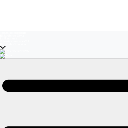
Temas del momento:
El Jardín de Olivia
La Baronesa
Volverías con tu ex? 2
Prohibida Obsesión
EN VIVO