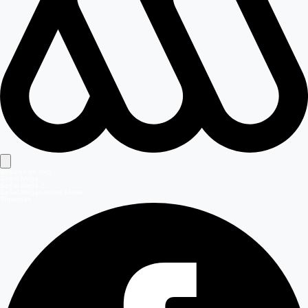
Señales en vivo
Señal Mega
Señal Mega 2
Señal Meganoticias Ahora
Síguenos