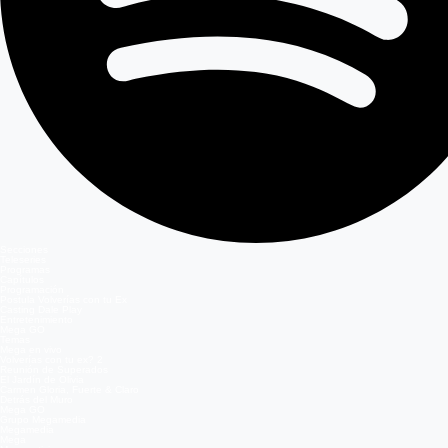
Secciones
Teleseries
Programas
Capítulos
Programación
Postula Volverías con tu Ex
Casting Dale Play
Entretenimiento
Mega GO
Temas
Mega en vivo
Volverías con tu ex? 2
Reunión de Superados
El Jardín de Olivia
Carmen Gloria, Fuerte & Claro
Detrás del Muro
Mega GO
Grupo Megamedia
Megamedia
Mega