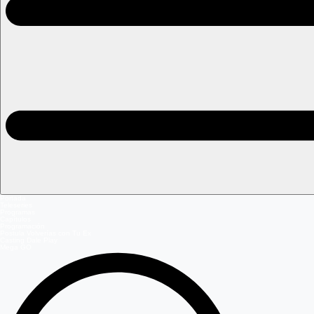
Portada
Teleseries
Programas
Capítulos
Programación
Postula Volverías con Tu Ex
Casting Dale Play
Mega GO