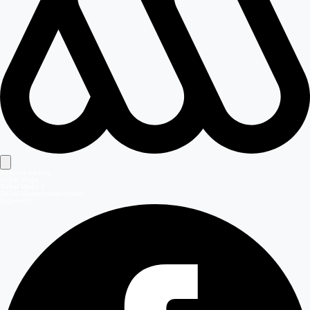
Señales en vivo
Señal Mega
Señal Mega 2
Señal Meganoticias Ahora
Síguenos