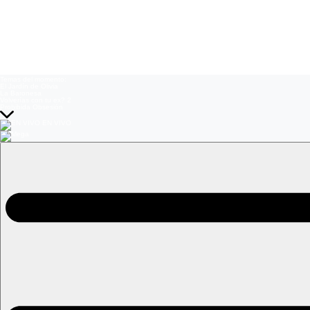
Temas del momento:
El Jardín de Olivia
La Baronesa
Volverías con tu ex? 2
Prohibida Obsesión
EN VIVO