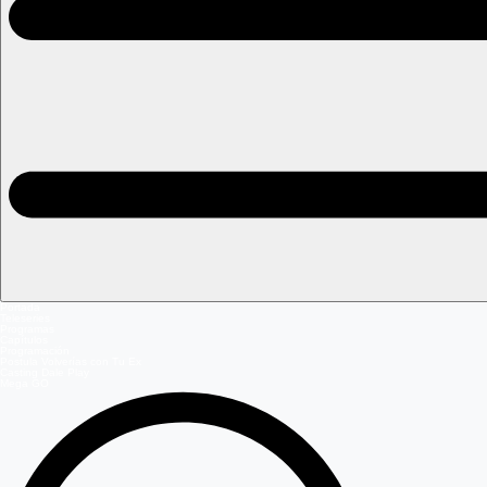
Portada
Teleseries
Programas
Capítulos
Programación
Postula Volverías con Tu Ex
Casting Dale Play
Mega GO