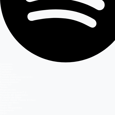
Secciones
Teleseries
Programas
Capítulos
Programación
Postula Volverías con tu Ex
Casting Dale Play
Entretenimiento
Mega GO
Temas
Mega en vivo
Volverías con tu ex? 2
Reunión de Superados
El Jardín de Olivia
Carmen Gloria, Fuerte & Claro
Detrás del Muro
Mega GO
Grupo Megamedia
Megamedia
Mega