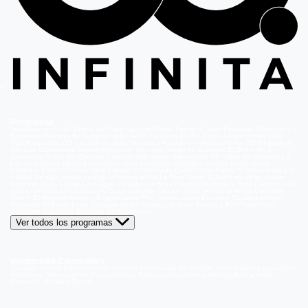
Programas
Volverías con tu Ex
Detrás del Muro
Carmen Gloria, Fuerte & Claro
Prohibida Obsesión
La
Baronesa
Reunión de Superados
El Jardín de Olivia
Mucho Gusto
Meganoticias
Dale
Play
Atrapados 133
La hora de jugar
De paseo
Acceso a lo Nuestro
Viña 2026
Aguas de
Oro
Los Casablanca
Nuevo Amores de Mercado
Juego de ilusiones
El Señor de la
Querencia
Al Sur del Corazón
Como la vida misma
Generación 98 '
Hijos del Desierto
La
Ley de Baltazar
Hasta Encontrarte
Amar Profundo
Verdades Ocultas
Pobre Novio
Demente
Edificio Corona
Only Friends
El Internado
Coliseo
Only Fama
Te Invito
Viaje a lo
insólito
De aquí vengo yo
Bajo el mismo techo
La Ruta Verde
El Antídoto
Mega Humor
Viajando Ando
La Ruta del Agua
Casado con hijos
Elegidos
Disfruta la Ruta
Capítulos
A la
punta del cerro
Los Carsong's
Copa Culinaria Carozzi
Sana Tentación
Mega Estelares
Plan V
El Retador
Desafío Emprendedor
The Covers
Isabel
Pecados Digitales
Modus
Operandi
Mi Barrio
Leyla
Corazón Negro
Trampa de Amor
Seyrán y Ferit
Yargi
Nehir
Olvídame si puedes
Secretos del Matrimonio
Ver todos los programas
Megamedia Corporativo
Quienes Somos
Información de Emisión
Información de Emisión 2014
Bases y ganadores
concursos
Orientaciones Programáticas
Trabaja con nosotros
Holding Bethia
Área
Comercial
Mediakit Digital