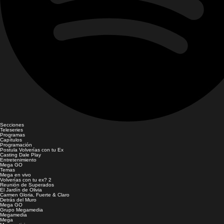
Secciones
Teleseries
Programas
Capítulos
Programación
Postula Volverías con tu Ex
Casting Dale Play
Entretenimiento
Mega GO
Temas
Mega en vivo
Volverías con tu ex? 2
Reunión de Superados
El Jardín de Olivia
Carmen Gloria, Fuerte & Claro
Detrás del Muro
Mega GO
Grupo Megamedia
Megamedia
Mega