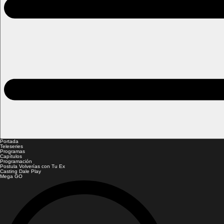
Portada
Teleseries
Programas
Capítulos
Programación
Postula Volverías con Tu Ex
Casting Dale Play
Mega GO