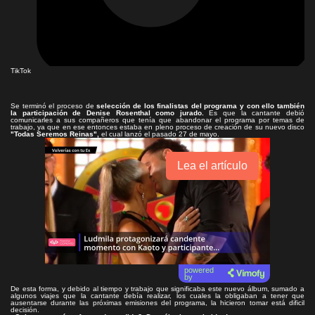
TikTok
Se terminó el proceso de
selección de los finalistas del programa y con ello también
la participación de Denise Rosenthal como jurado.
Es que la cantante debió
comunicarles a sus compañeros que tenía que abandonar el programa por temas de
trabajo, ya que en ese entonces estaba en pleno proceso de creación de su nuevo disco
"Todas Seremos Reinas",
el cual lanzó el pasado 27 de mayo.
Lea el artículo
powered
by
De esta forma, y debido al tiempo y trabajo que significaba este nuevo álbum, sumado a
algunos viajes que la cantante debía realizar, los cuales la obligaban a tener que
ausentarse durante las próximas emisiones del programa, la hicieron tomar está dificil
decisión.