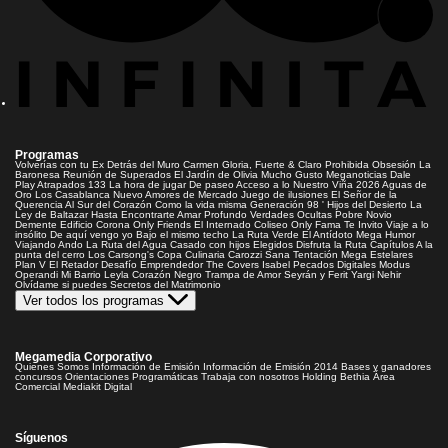
Programas
Volverías con tu Ex
Detrás del Muro
Carmen Gloria, Fuerte & Claro
Prohibida Obsesión
La
Baronesa
Reunión de Superados
El Jardín de Olivia
Mucho Gusto
Meganoticias
Dale
Play
Atrapados 133
La hora de jugar
De paseo
Acceso a lo Nuestro
Viña 2026
Aguas de
Oro
Los Casablanca
Nuevo Amores de Mercado
Juego de ilusiones
El Señor de la
Querencia
Al Sur del Corazón
Como la vida misma
Generación 98 '
Hijos del Desierto
La
Ley de Baltazar
Hasta Encontrarte
Amar Profundo
Verdades Ocultas
Pobre Novio
Demente
Edificio Corona
Only Friends
El Internado
Coliseo
Only Fama
Te Invito
Viaje a lo
insólito
De aquí vengo yo
Bajo el mismo techo
La Ruta Verde
El Antídoto
Mega Humor
Viajando Ando
La Ruta del Agua
Casado con hijos
Elegidos
Disfruta la Ruta
Capítulos
A la
punta del cerro
Los Carsong's
Copa Culinaria Carozzi
Sana Tentación
Mega Estelares
Plan V
El Retador
Desafío Emprendedor
The Covers
Isabel
Pecados Digitales
Modus
Operandi
Mi Barrio
Leyla
Corazón Negro
Trampa de Amor
Seyrán y Ferit
Yargi
Nehir
Olvídame si puedes
Secretos del Matrimonio
Ver todos los programas
Megamedia Corporativo
Quienes Somos
Información de Emisión
Información de Emisión 2014
Bases y ganadores
concursos
Orientaciones Programáticas
Trabaja con nosotros
Holding Bethia
Área
Comercial
Mediakit Digital
Síguenos