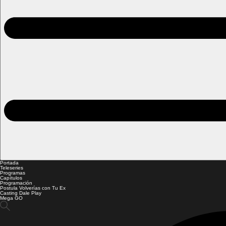
Portada
Teleseries
Programas
Capítulos
Programación
Postula Volverías con Tu Ex
Casting Dale Play
Mega GO