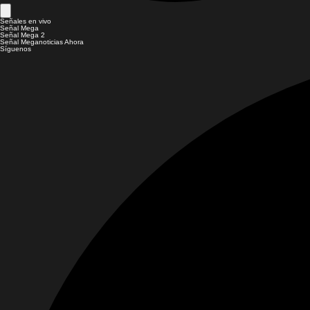
Señales en vivo
Señal Mega
Señal Mega 2
Señal Meganoticias Ahora
Síguenos