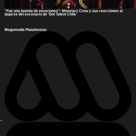
"Fue una bomba de emociones": Monstarz Crew y sus reacciones al
bajarse del escenario de 'Got Talent Chile'
Megamedia Plataformas