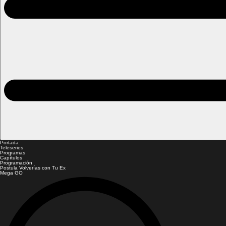
Portada
Teleseries
Programas
Capítulos
Programación
Postula Volverías con Tu Ex
Mega GO