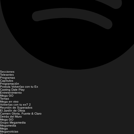
Secciones
Teleseries
Programas
Capítulos
Programación
Postula Volverías con tu Ex
Casting Dale Play
Entretenimiento
Mega GO
Temas
Mega en vivo
Volverías con tu ex? 2
Reunión de Superados
El Jardín de Olivia
Carmen Gloria, Fuerte & Claro
Detrás del Muro
Mega GO
Grupo Megamedia
Megamedia
Mega
Meganoticias