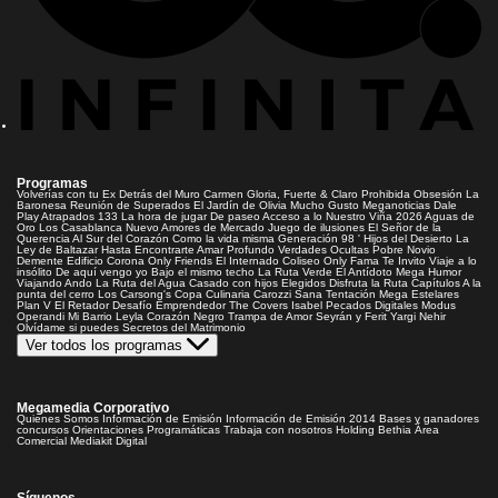
Programas
Volverías con tu Ex
Detrás del Muro
Carmen Gloria, Fuerte & Claro
Prohibida Obsesión
La
Baronesa
Reunión de Superados
El Jardín de Olivia
Mucho Gusto
Meganoticias
Dale
Play
Atrapados 133
La hora de jugar
De paseo
Acceso a lo Nuestro
Viña 2026
Aguas de
Oro
Los Casablanca
Nuevo Amores de Mercado
Juego de ilusiones
El Señor de la
Querencia
Al Sur del Corazón
Como la vida misma
Generación 98 '
Hijos del Desierto
La
Ley de Baltazar
Hasta Encontrarte
Amar Profundo
Verdades Ocultas
Pobre Novio
Demente
Edificio Corona
Only Friends
El Internado
Coliseo
Only Fama
Te Invito
Viaje a lo
insólito
De aquí vengo yo
Bajo el mismo techo
La Ruta Verde
El Antídoto
Mega Humor
Viajando Ando
La Ruta del Agua
Casado con hijos
Elegidos
Disfruta la Ruta
Capítulos
A la
punta del cerro
Los Carsong's
Copa Culinaria Carozzi
Sana Tentación
Mega Estelares
Plan V
El Retador
Desafío Emprendedor
The Covers
Isabel
Pecados Digitales
Modus
Operandi
Mi Barrio
Leyla
Corazón Negro
Trampa de Amor
Seyrán y Ferit
Yargi
Nehir
Olvídame si puedes
Secretos del Matrimonio
Ver todos los programas
Megamedia Corporativo
Quienes Somos
Información de Emisión
Información de Emisión 2014
Bases y ganadores
concursos
Orientaciones Programáticas
Trabaja con nosotros
Holding Bethia
Área
Comercial
Mediakit Digital
Síguenos