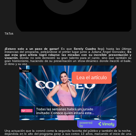
TikTok
¡Estuvo solo a un paso de ganar!
Es que
Serely Cuadra
llegó hasta las últimas
instancias del programa, peleándose el primer lugar junto a Juliana Ángel Gonzalez.
Es
que esta gran artista logró robarse las miradas con su increíble presentación y
vozarrón
, donde no solo demostró su gran talento para el canto, sino que también su
gran histrionismo, haciendo de su presentación un show dinámico donde mezcló el baile,
el ritmo y su voz.
Lea el artículo
powered
by
Una actuación que la coronó como la segunda favorita del público y también de la noche,
dejándola en lo alto del programa pese a sus cortos 13 años, marcando el inicio de una