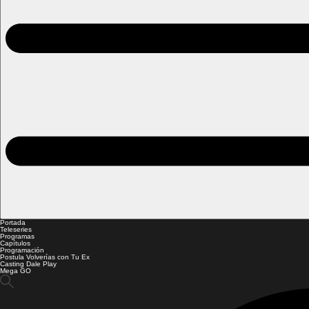
Portada
Teleseries
Programas
Capítulos
Programación
Postula Volverías con Tu Ex
Casting Dale Play
Mega GO