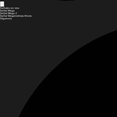
Señales en vivo
Señal Mega
Señal Mega 2
Señal Meganoticias Ahora
Síguenos