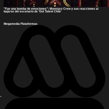
"Fue una bomba de emociones": Monstarz Crew y sus reacciones al
bajarse del escenario de 'Got Talent Chile'
Megamedia Plataformas