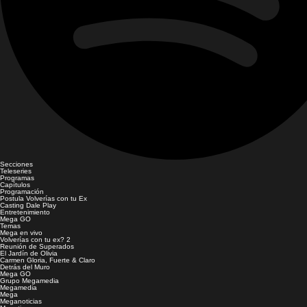
Secciones
Teleseries
Programas
Capítulos
Programación
Postula Volverías con tu Ex
Casting Dale Play
Entretenimiento
Mega GO
Temas
Mega en vivo
Volverías con tu ex? 2
Reunión de Superados
El Jardín de Olivia
Carmen Gloria, Fuerte & Claro
Detrás del Muro
Mega GO
Grupo Megamedia
Megamedia
Mega
Meganoticias