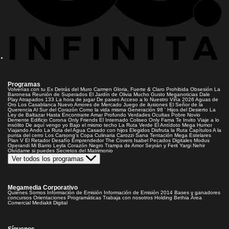
Programas
Volverías con tu Ex
Detrás del Muro
Carmen Gloria, Fuerte & Claro
Prohibida Obsesión
La
Baronesa
Reunión de Superados
El Jardín de Olivia
Mucho Gusto
Meganoticias
Dale
Play
Atrapados 133
La hora de jugar
De paseo
Acceso a lo Nuestro
Viña 2026
Aguas de
Oro
Los Casablanca
Nuevo Amores de Mercado
Juego de ilusiones
El Señor de la
Querencia
Al Sur del Corazón
Como la vida misma
Generación 98 '
Hijos del Desierto
La
Ley de Baltazar
Hasta Encontrarte
Amar Profundo
Verdades Ocultas
Pobre Novio
Demente
Edificio Corona
Only Friends
El Internado
Coliseo
Only Fama
Te Invito
Viaje a lo
insólito
De aquí vengo yo
Bajo el mismo techo
La Ruta Verde
El Antídoto
Mega Humor
Viajando Ando
La Ruta del Agua
Casado con hijos
Elegidos
Disfruta la Ruta
Capítulos
A la
punta del cerro
Los Carsong's
Copa Culinaria Carozzi
Sana Tentación
Mega Estelares
Plan V
El Retador
Desafío Emprendedor
The Covers
Isabel
Pecados Digitales
Modus
Operandi
Mi Barrio
Leyla
Corazón Negro
Trampa de Amor
Seyrán y Ferit
Yargi
Nehir
Olvídame si puedes
Secretos del Matrimonio
Ver todos los programas
Megamedia Corporativo
Quienes Somos
Información de Emisión
Información de Emisión 2014
Bases y ganadores
concursos
Orientaciones Programáticas
Trabaja con nosotros
Holding Bethia
Área
Comercial
Mediakit Digital
Síguenos