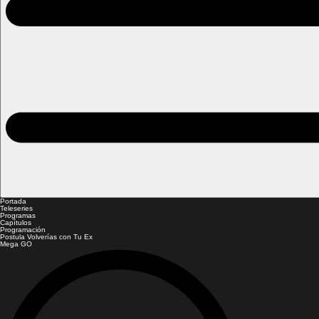
Portada
Teleseries
Programas
Capítulos
Programación
Postula Volverías con Tu Ex
Mega GO