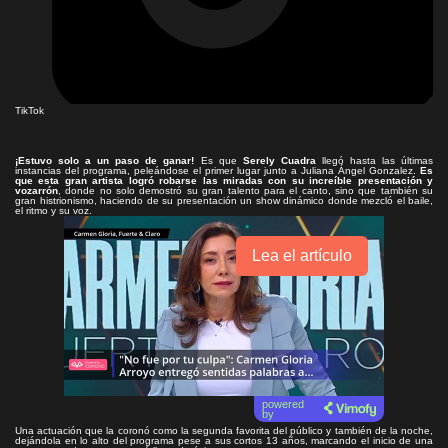
TikTok
¡Estuvo solo a un paso de ganar!
Es que
Serely Cuadra
llegó hasta las últimas
instancias del programa, peleándose el primer lugar junto a Juliana Ángel Gonzalez.
Es
que esta gran artista logró robarse las miradas con su increíble presentación y
vozarrón
, donde no solo demostró su gran talento para el canto, sino que también su
gran histrionismo, haciendo de su presentación un show dinámico donde mezcló el baile,
el ritmo y su voz.
Lea el artículo
powered
by
Una actuación que la coronó como la segunda favorita del público y también de la noche,
dejándola en lo alto del programa pese a sus cortos 13 años, marcando el inicio de una