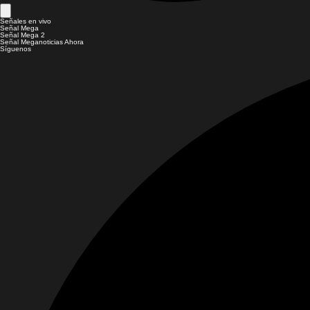
Señales en vivo
Señal Mega
Señal Mega 2
Señal Meganoticias Ahora
Síguenos