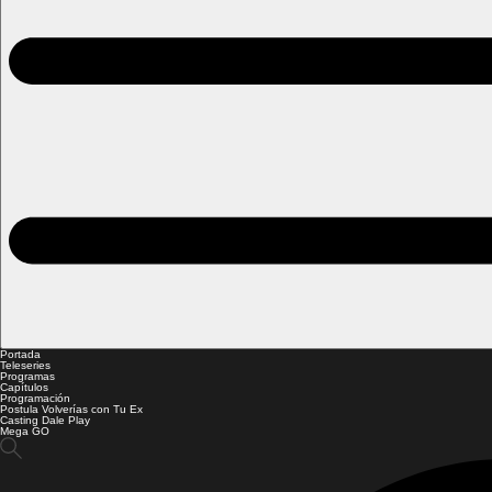
Portada
Teleseries
Programas
Capítulos
Programación
Postula Volverías con Tu Ex
Casting Dale Play
Mega GO