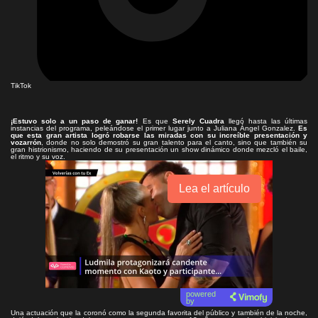
TikTok
¡Estuvo solo a un paso de ganar!
Es que
Serely Cuadra
llegó hasta las últimas
instancias del programa, peleándose el primer lugar junto a Juliana Ángel Gonzalez.
Es
que esta gran artista logró robarse las miradas con su increíble presentación y
vozarrón
, donde no solo demostró su gran talento para el canto, sino que también su
gran histrionismo, haciendo de su presentación un show dinámico donde mezcló el baile,
el ritmo y su voz.
Lea el artículo
powered
by
Una actuación que la coronó como la segunda favorita del público y también de la noche,