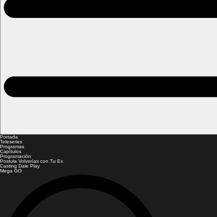
Portada
Teleseries
Programas
Capítulos
Programación
Postula Volverías con Tu Ex
Casting Dale Play
Mega GO