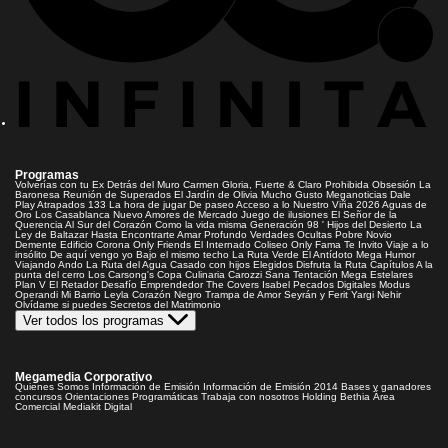
Programas
Volverías con tu Ex
Detrás del Muro
Carmen Gloria, Fuerte & Claro
Prohibida Obsesión
La
Baronesa
Reunión de Superados
El Jardín de Olivia
Mucho Gusto
Meganoticias
Dale
Play
Atrapados 133
La hora de jugar
De paseo
Acceso a lo Nuestro
Viña 2026
Aguas de
Oro
Los Casablanca
Nuevo Amores de Mercado
Juego de ilusiones
El Señor de la
Querencia
Al Sur del Corazón
Como la vida misma
Generación 98 '
Hijos del Desierto
La
Ley de Baltazar
Hasta Encontrarte
Amar Profundo
Verdades Ocultas
Pobre Novio
Demente
Edificio Corona
Only Friends
El Internado
Coliseo
Only Fama
Te Invito
Viaje a lo
insólito
De aquí vengo yo
Bajo el mismo techo
La Ruta Verde
El Antídoto
Mega Humor
Viajando Ando
La Ruta del Agua
Casado con hijos
Elegidos
Disfruta la Ruta
Capítulos
A la
punta del cerro
Los Carsong's
Copa Culinaria Carozzi
Sana Tentación
Mega Estelares
Plan V
El Retador
Desafío Emprendedor
The Covers
Isabel
Pecados Digitales
Modus
Operandi
Mi Barrio
Leyla
Corazón Negro
Trampa de Amor
Seyrán y Ferit
Yargi
Nehir
Olvídame si puedes
Secretos del Matrimonio
Ver todos los programas
Megamedia Corporativo
Quienes Somos
Información de Emisión
Información de Emisión 2014
Bases y ganadores
concursos
Orientaciones Programáticas
Trabaja con nosotros
Holding Bethia
Área
Comercial
Mediakit Digital