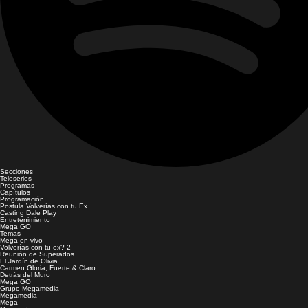
Secciones
Teleseries
Programas
Capítulos
Programación
Postula Volverías con tu Ex
Casting Dale Play
Entretenimiento
Mega GO
Temas
Mega en vivo
Volverías con tu ex? 2
Reunión de Superados
El Jardín de Olivia
Carmen Gloria, Fuerte & Claro
Detrás del Muro
Mega GO
Grupo Megamedia
Megamedia
Mega