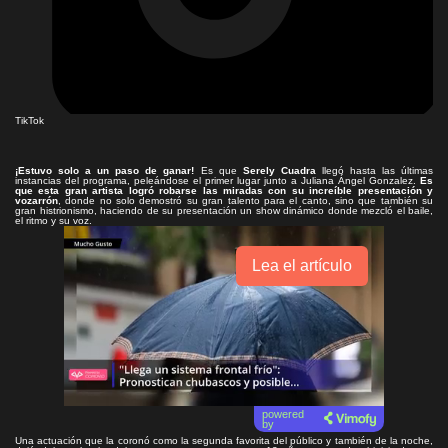
TikTok
¡Estuvo solo a un paso de ganar!
Es que
Serely Cuadra
llegó hasta las últimas
instancias del programa, peleándose el primer lugar junto a Juliana Ángel Gonzalez.
Es
que esta gran artista logró robarse las miradas con su increíble presentación y
vozarrón
, donde no solo demostró su gran talento para el canto, sino que también su
gran histrionismo, haciendo de su presentación un show dinámico donde mezcló el baile,
el ritmo y su voz.
Lea el artículo
powered
by
Una actuación que la coronó como la segunda favorita del público y también de la noche,