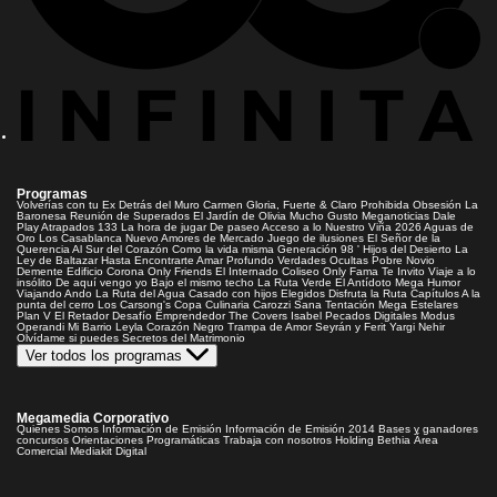
Programas
Volverías con tu Ex
Detrás del Muro
Carmen Gloria, Fuerte & Claro
Prohibida Obsesión
La
Baronesa
Reunión de Superados
El Jardín de Olivia
Mucho Gusto
Meganoticias
Dale
Play
Atrapados 133
La hora de jugar
De paseo
Acceso a lo Nuestro
Viña 2026
Aguas de
Oro
Los Casablanca
Nuevo Amores de Mercado
Juego de ilusiones
El Señor de la
Querencia
Al Sur del Corazón
Como la vida misma
Generación 98 '
Hijos del Desierto
La
Ley de Baltazar
Hasta Encontrarte
Amar Profundo
Verdades Ocultas
Pobre Novio
Demente
Edificio Corona
Only Friends
El Internado
Coliseo
Only Fama
Te Invito
Viaje a lo
insólito
De aquí vengo yo
Bajo el mismo techo
La Ruta Verde
El Antídoto
Mega Humor
Viajando Ando
La Ruta del Agua
Casado con hijos
Elegidos
Disfruta la Ruta
Capítulos
A la
punta del cerro
Los Carsong's
Copa Culinaria Carozzi
Sana Tentación
Mega Estelares
Plan V
El Retador
Desafío Emprendedor
The Covers
Isabel
Pecados Digitales
Modus
Operandi
Mi Barrio
Leyla
Corazón Negro
Trampa de Amor
Seyrán y Ferit
Yargi
Nehir
Olvídame si puedes
Secretos del Matrimonio
Ver todos los programas
Megamedia Corporativo
Quienes Somos
Información de Emisión
Información de Emisión 2014
Bases y ganadores
concursos
Orientaciones Programáticas
Trabaja con nosotros
Holding Bethia
Área
Comercial
Mediakit Digital