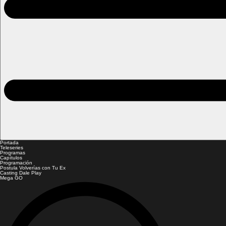
Portada
Teleseries
Programas
Capítulos
Programación
Postula Volverías con Tu Ex
Casting Dale Play
Mega GO