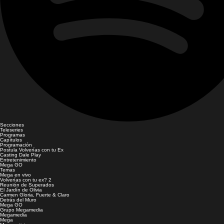
Secciones
Teleseries
Programas
Capítulos
Programación
Postula Volverías con tu Ex
Casting Dale Play
Entretenimiento
Mega GO
Temas
Mega en vivo
Volverías con tu ex? 2
Reunión de Superados
El Jardín de Olivia
Carmen Gloria, Fuerte & Claro
Detrás del Muro
Mega GO
Grupo Megamedia
Megamedia
Mega