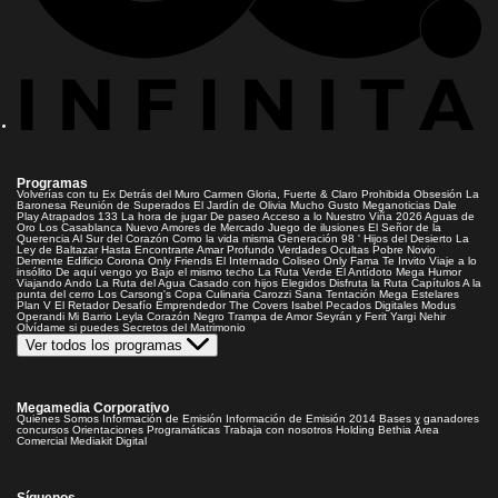
Programas
Volverías con tu Ex
Detrás del Muro
Carmen Gloria, Fuerte & Claro
Prohibida Obsesión
La
Baronesa
Reunión de Superados
El Jardín de Olivia
Mucho Gusto
Meganoticias
Dale
Play
Atrapados 133
La hora de jugar
De paseo
Acceso a lo Nuestro
Viña 2026
Aguas de
Oro
Los Casablanca
Nuevo Amores de Mercado
Juego de ilusiones
El Señor de la
Querencia
Al Sur del Corazón
Como la vida misma
Generación 98 '
Hijos del Desierto
La
Ley de Baltazar
Hasta Encontrarte
Amar Profundo
Verdades Ocultas
Pobre Novio
Demente
Edificio Corona
Only Friends
El Internado
Coliseo
Only Fama
Te Invito
Viaje a lo
insólito
De aquí vengo yo
Bajo el mismo techo
La Ruta Verde
El Antídoto
Mega Humor
Viajando Ando
La Ruta del Agua
Casado con hijos
Elegidos
Disfruta la Ruta
Capítulos
A la
punta del cerro
Los Carsong's
Copa Culinaria Carozzi
Sana Tentación
Mega Estelares
Plan V
El Retador
Desafío Emprendedor
The Covers
Isabel
Pecados Digitales
Modus
Operandi
Mi Barrio
Leyla
Corazón Negro
Trampa de Amor
Seyrán y Ferit
Yargi
Nehir
Olvídame si puedes
Secretos del Matrimonio
Ver todos los programas
Megamedia Corporativo
Quienes Somos
Información de Emisión
Información de Emisión 2014
Bases y ganadores
concursos
Orientaciones Programáticas
Trabaja con nosotros
Holding Bethia
Área
Comercial
Mediakit Digital
Síguenos