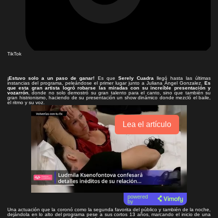
TikTok
¡Estuvo solo a un paso de ganar!
Es que
Serely Cuadra
llegó hasta las últimas
instancias del programa, peleándose el primer lugar junto a Juliana Ángel Gonzalez.
Es
que esta gran artista logró robarse las miradas con su increíble presentación y
vozarrón
, donde no solo demostró su gran talento para el canto, sino que también su
gran histrionismo, haciendo de su presentación un show dinámico donde mezcló el baile,
el ritmo y su voz.
Lea el artículo
powered
by
Una actuación que la coronó como la segunda favorita del público y también de la noche,
dejándola en lo alto del programa pese a sus cortos 13 años, marcando el inicio de una