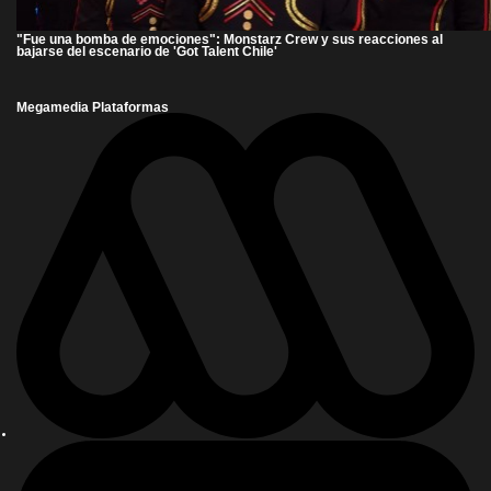
"Fue una bomba de emociones": Monstarz Crew y sus reacciones al
bajarse del escenario de 'Got Talent Chile'
Megamedia Plataformas