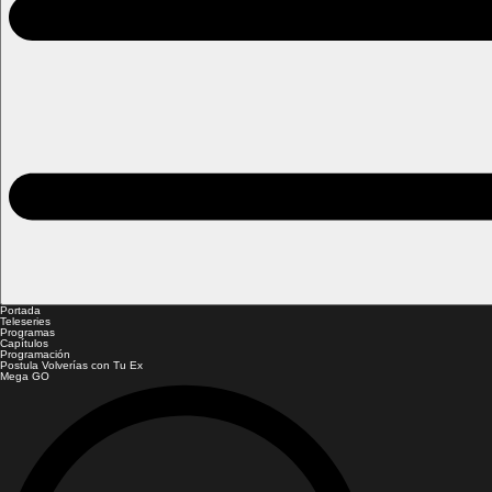
Portada
Teleseries
Programas
Capítulos
Programación
Postula Volverías con Tu Ex
Mega GO