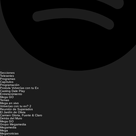
Secciones
Teleseries
Programas
Capítulos
Programación
Postula Volverías con tu Ex
Casting Dale Play
Entretenimiento
Mega GO
Temas
Mega en vivo
Volverías con tu ex? 2
Reunión de Superados
El Jardín de Olivia
Carmen Gloria, Fuerte & Claro
Detrás del Muro
Mega GO
Grupo Megamedia
Megamedia
Mega
Meganoticias