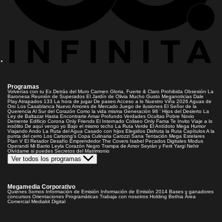
Programas
Volverías con tu Ex
Detrás del Muro
Carmen Gloria, Fuerte & Claro
Prohibida Obsesión
La
Baronesa
Reunión de Superados
El Jardín de Olivia
Mucho Gusto
Meganoticias
Dale
Play
Atrapados 133
La hora de jugar
De paseo
Acceso a lo Nuestro
Viña 2026
Aguas de
Oro
Los Casablanca
Nuevo Amores de Mercado
Juego de ilusiones
El Señor de la
Querencia
Al Sur del Corazón
Como la vida misma
Generación 98 '
Hijos del Desierto
La
Ley de Baltazar
Hasta Encontrarte
Amar Profundo
Verdades Ocultas
Pobre Novio
Demente
Edificio Corona
Only Friends
El Internado
Coliseo
Only Fama
Te Invito
Viaje a lo
insólito
De aquí vengo yo
Bajo el mismo techo
La Ruta Verde
El Antídoto
Mega Humor
Viajando Ando
La Ruta del Agua
Casado con hijos
Elegidos
Disfruta la Ruta
Capítulos
A la
punta del cerro
Los Carsong's
Copa Culinaria Carozzi
Sana Tentación
Mega Estelares
Plan V
El Retador
Desafío Emprendedor
The Covers
Isabel
Pecados Digitales
Modus
Operandi
Mi Barrio
Leyla
Corazón Negro
Trampa de Amor
Seyrán y Ferit
Yargi
Nehir
Olvídame si puedes
Secretos del Matrimonio
Ver todos los programas
Megamedia Corporativo
Quienes Somos
Información de Emisión
Información de Emisión 2014
Bases y ganadores
concursos
Orientaciones Programáticas
Trabaja con nosotros
Holding Bethia
Área
Comercial
Mediakit Digital