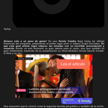
TikTok
¡Estuvo solo a un paso de ganar!
Es que
Serely Cuadra
llegó hasta las últimas
instancias del programa, peleándose el primer lugar junto a Juliana Ángel Gonzalez.
Es
que esta gran artista logró robarse las miradas con su increíble presentación y
vozarrón
, donde no solo demostró su gran talento para el canto, sino que también su
gran histrionismo, haciendo de su presentación un show dinámico donde mezcló el baile,
el ritmo y su voz.
Lea el artículo
powered
by
Una actuación que la coronó como la segunda favorita del público y también de la noche,