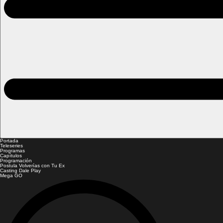
Portada
Teleseries
Programas
Capítulos
Programación
Postula Volverías con Tu Ex
Casting Dale Play
Mega GO