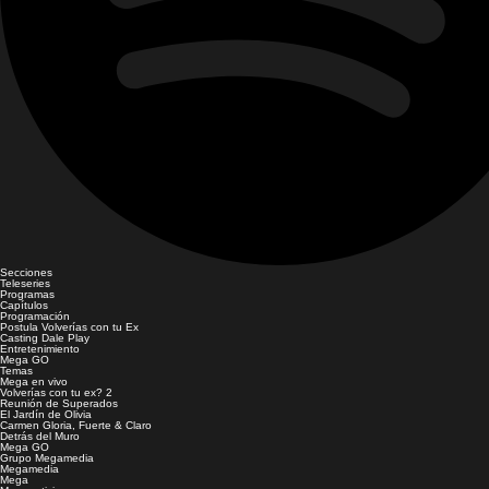
Secciones
Teleseries
Programas
Capítulos
Programación
Postula Volverías con tu Ex
Casting Dale Play
Entretenimiento
Mega GO
Temas
Mega en vivo
Volverías con tu ex? 2
Reunión de Superados
El Jardín de Olivia
Carmen Gloria, Fuerte & Claro
Detrás del Muro
Mega GO
Grupo Megamedia
Megamedia
Mega