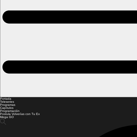
Portada
Teleseries
Programas
Capítulos
Programación
Postula Volverías con Tu Ex
Mega GO