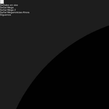
Señales en vivo
Señal Mega
Señal Mega 2
Señal Meganoticias Ahora
Síguenos