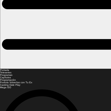
Portada
Teleseries
Programas
Capítulos
Programación
Postula Volverías con Tu Ex
Casting Dale Play
Mega GO