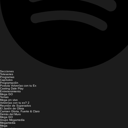
Secciones
Teleseries
Programas
Capítulos
Programación
Postula Volverías con tu Ex
Casting Dale Play
Entretenimiento
Mega GO
Temas
Mega en vivo
Volverías con tu ex? 2
Reunión de Superados
El Jardín de Olivia
Carmen Gloria, Fuerte & Claro
Detrás del Muro
Mega GO
Grupo Megamedia
Megamedia
Mega