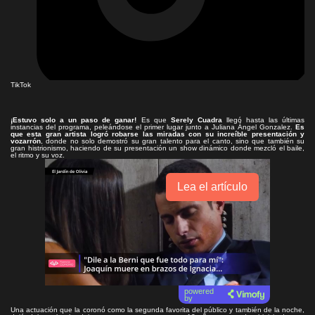
TikTok
¡Estuvo solo a un paso de ganar!
Es que
Serely Cuadra
llegó hasta las últimas
instancias del programa, peleándose el primer lugar junto a Juliana Ángel Gonzalez.
Es
que esta gran artista logró robarse las miradas con su increíble presentación y
vozarrón
, donde no solo demostró su gran talento para el canto, sino que también su
gran histrionismo, haciendo de su presentación un show dinámico donde mezcló el baile,
el ritmo y su voz.
Lea el artículo
powered
by
Una actuación que la coronó como la segunda favorita del público y también de la noche,