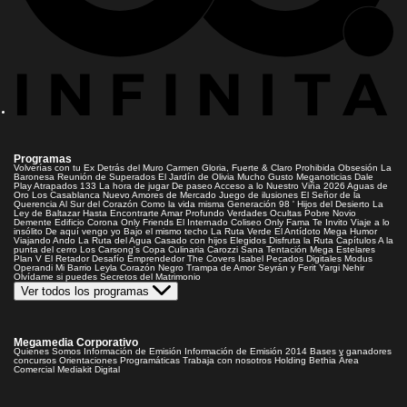
Programas
Volverías con tu Ex
Detrás del Muro
Carmen Gloria, Fuerte & Claro
Prohibida Obsesión
La
Baronesa
Reunión de Superados
El Jardín de Olivia
Mucho Gusto
Meganoticias
Dale
Play
Atrapados 133
La hora de jugar
De paseo
Acceso a lo Nuestro
Viña 2026
Aguas de
Oro
Los Casablanca
Nuevo Amores de Mercado
Juego de ilusiones
El Señor de la
Querencia
Al Sur del Corazón
Como la vida misma
Generación 98 '
Hijos del Desierto
La
Ley de Baltazar
Hasta Encontrarte
Amar Profundo
Verdades Ocultas
Pobre Novio
Demente
Edificio Corona
Only Friends
El Internado
Coliseo
Only Fama
Te Invito
Viaje a lo
insólito
De aquí vengo yo
Bajo el mismo techo
La Ruta Verde
El Antídoto
Mega Humor
Viajando Ando
La Ruta del Agua
Casado con hijos
Elegidos
Disfruta la Ruta
Capítulos
A la
punta del cerro
Los Carsong's
Copa Culinaria Carozzi
Sana Tentación
Mega Estelares
Plan V
El Retador
Desafío Emprendedor
The Covers
Isabel
Pecados Digitales
Modus
Operandi
Mi Barrio
Leyla
Corazón Negro
Trampa de Amor
Seyrán y Ferit
Yargi
Nehir
Olvídame si puedes
Secretos del Matrimonio
Ver todos los programas
Megamedia Corporativo
Quienes Somos
Información de Emisión
Información de Emisión 2014
Bases y ganadores
concursos
Orientaciones Programáticas
Trabaja con nosotros
Holding Bethia
Área
Comercial
Mediakit Digital