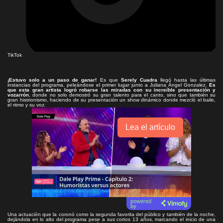
TikTok
¡Estuvo solo a un paso de ganar!
Es que
Serely Cuadra
llegó hasta las últimas
instancias del programa, peleándose el primer lugar junto a Juliana Ángel Gonzalez.
Es
que esta gran artista logró robarse las miradas con su increíble presentación y
vozarrón
, donde no solo demostró su gran talento para el canto, sino que también su
gran histrionismo, haciendo de su presentación un show dinámico donde mezcló el baile,
el ritmo y su voz.
Lea el artículo
powered
by
Una actuación que la coronó como la segunda favorita del público y también de la noche,
dejándola en lo alto del programa pese a sus cortos 13 años, marcando el inicio de una