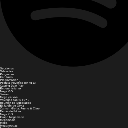
Secciones
Teleseries
Programas
Capítulos
Programación
Postula Volverías con tu Ex
Casting Dale Play
Entretenimiento
Mega GO
Temas
Mega en vivo
Volverías con tu ex? 2
Reunión de Superados
El Jardín de Olivia
Carmen Gloria, Fuerte & Claro
Detrás del Muro
Mega GO
Grupo Megamedia
Megamedia
Mega
Meganoticias