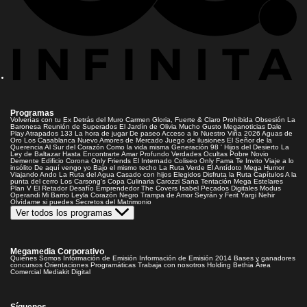
Programas
Volverías con tu Ex
Detrás del Muro
Carmen Gloria, Fuerte & Claro
Prohibida Obsesión
La
Baronesa
Reunión de Superados
El Jardín de Olivia
Mucho Gusto
Meganoticias
Dale
Play
Atrapados 133
La hora de jugar
De paseo
Acceso a lo Nuestro
Viña 2026
Aguas de
Oro
Los Casablanca
Nuevo Amores de Mercado
Juego de ilusiones
El Señor de la
Querencia
Al Sur del Corazón
Como la vida misma
Generación 98 '
Hijos del Desierto
La
Ley de Baltazar
Hasta Encontrarte
Amar Profundo
Verdades Ocultas
Pobre Novio
Demente
Edificio Corona
Only Friends
El Internado
Coliseo
Only Fama
Te Invito
Viaje a lo
insólito
De aquí vengo yo
Bajo el mismo techo
La Ruta Verde
El Antídoto
Mega Humor
Viajando Ando
La Ruta del Agua
Casado con hijos
Elegidos
Disfruta la Ruta
Capítulos
A la
punta del cerro
Los Carsong's
Copa Culinaria Carozzi
Sana Tentación
Mega Estelares
Plan V
El Retador
Desafío Emprendedor
The Covers
Isabel
Pecados Digitales
Modus
Operandi
Mi Barrio
Leyla
Corazón Negro
Trampa de Amor
Seyrán y Ferit
Yargi
Nehir
Olvídame si puedes
Secretos del Matrimonio
Ver todos los programas
Megamedia Corporativo
Quienes Somos
Información de Emisión
Información de Emisión 2014
Bases y ganadores
concursos
Orientaciones Programáticas
Trabaja con nosotros
Holding Bethia
Área
Comercial
Mediakit Digital
Síguenos