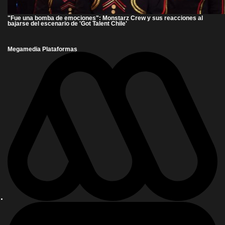
"Fue una bomba de emociones": Monstarz Crew y sus reacciones al
bajarse del escenario de 'Got Talent Chile'
Megamedia Plataformas