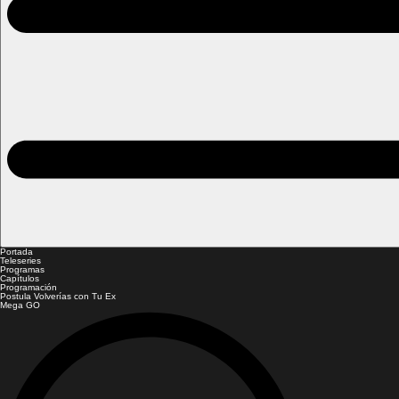
Portada
Teleseries
Programas
Capítulos
Programación
Postula Volverías con Tu Ex
Mega GO