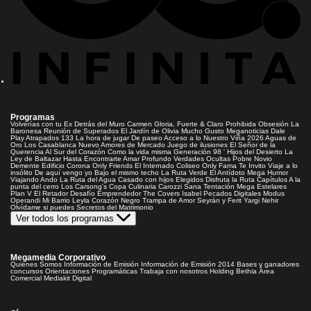
Programas
Volverías con tu Ex
Detrás del Muro
Carmen Gloria, Fuerte & Claro
Prohibida Obsesión
La
Baronesa
Reunión de Superados
El Jardín de Olivia
Mucho Gusto
Meganoticias
Dale
Play
Atrapados 133
La hora de jugar
De paseo
Acceso a lo Nuestro
Viña 2026
Aguas de
Oro
Los Casablanca
Nuevo Amores de Mercado
Juego de ilusiones
El Señor de la
Querencia
Al Sur del Corazón
Como la vida misma
Generación 98 '
Hijos del Desierto
La
Ley de Baltazar
Hasta Encontrarte
Amar Profundo
Verdades Ocultas
Pobre Novio
Demente
Edificio Corona
Only Friends
El Internado
Coliseo
Only Fama
Te Invito
Viaje a lo
insólito
De aquí vengo yo
Bajo el mismo techo
La Ruta Verde
El Antídoto
Mega Humor
Viajando Ando
La Ruta del Agua
Casado con hijos
Elegidos
Disfruta la Ruta
Capítulos
A la
punta del cerro
Los Carsong's
Copa Culinaria Carozzi
Sana Tentación
Mega Estelares
Plan V
El Retador
Desafío Emprendedor
The Covers
Isabel
Pecados Digitales
Modus
Operandi
Mi Barrio
Leyla
Corazón Negro
Trampa de Amor
Seyrán y Ferit
Yargi
Nehir
Olvídame si puedes
Secretos del Matrimonio
Ver todos los programas
Megamedia Corporativo
Quienes Somos
Información de Emisión
Información de Emisión 2014
Bases y ganadores
concursos
Orientaciones Programáticas
Trabaja con nosotros
Holding Bethia
Área
Comercial
Mediakit Digital