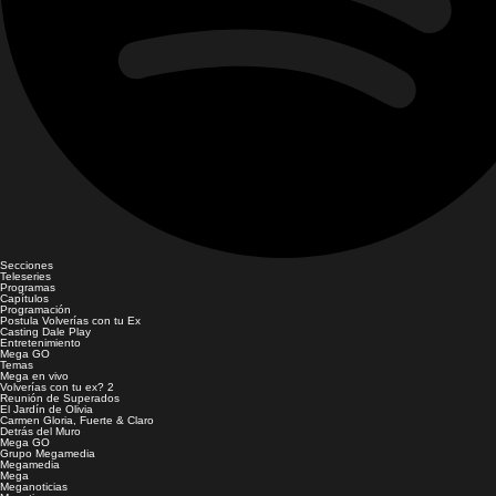
Secciones
Teleseries
Programas
Capítulos
Programación
Postula Volverías con tu Ex
Casting Dale Play
Entretenimiento
Mega GO
Temas
Mega en vivo
Volverías con tu ex? 2
Reunión de Superados
El Jardín de Olivia
Carmen Gloria, Fuerte & Claro
Detrás del Muro
Mega GO
Grupo Megamedia
Megamedia
Mega
Meganoticias