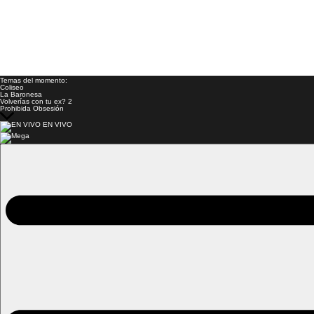
Temas del momento:
Coliseo
La Baronesa
Volverías con tu ex? 2
Prohibida Obsesión
EN VIVO