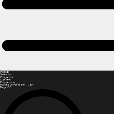
Portada
Teleseries
Programas
Capítulos
Programación
Postula Volverías con Tu Ex
Mega GO