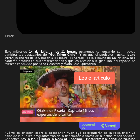
TikTok
Este miércoles
14 de julio, a las 21 horas
, estaremos conversando con nuevos
participantes destacados de
"Got Talent Chile"
. Y es que el productor musical
Isaac
Vera
y miembros de la Compañía de teatro "Te Abrazo" de la comuna de La Pintana, nos
contarán detalles de sus presentaciones y que los llevaron a la gran final del espacio de
talentos conducido por Karla Constant y María José Quintanilla.
Lea el artículo
powered
by
¿Cómo se sintieron sobre el escenario? ¿Con qué sorprenderán en la recta final? Es
parte de lo que les preguntaremos en la transmisión a través de nuestras redes sociales.
Conéctate
hoy, a las 21 horas, a Mega.cl, Facebook, Instagram y al canal de Youtube