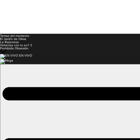
Temas del momento:
El Jardín de Olivia
La Baronesa
Volverías con tu ex? 2
Prohibida Obsesión
EN VIVO