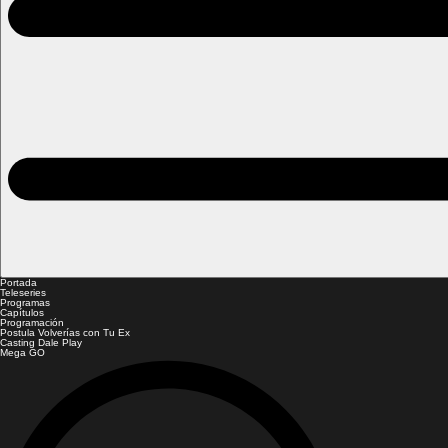
Portada
Teleseries
Programas
Capítulos
Programación
Postula Volverías con Tu Ex
Casting Dale Play
Mega GO