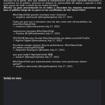
reacción en la gente, sino que también la interpretación que logró transmitir emociones y
escalofríos en el público, quienes no dejaron la oportunidad de alabar y apaudir a este
gran grupo de baile a través de las redes sociales.
¡Revive su gran presentación en el video y descubre las mejores reacciones que
tuvo el público luego de su paso en las semifinales de Got Talent Chile!
#GotTalentChile
grande monstarz crew ! bravooo!
— angélica valenzuela (@angeliangelus)
July 17, 2021
Cada vez que veo a monstarz crew me dan como cien mil escalofrios, lxs
amo
#GotTalentChile
— chascon-i (@constnzarvrs)
July 17, 2021
vamooooos monstarz
#GotTalentChile
— Paulina 🥀 (@Paulinamstv)
July 17, 2021
👏🏻👏🏻🤩 Monster Genial!
#GotTalentChile
pic.twitter.com/o33t7LbEtn
— Agente Digital (@mxcabrera)
July 17, 2021
Excelente arreglo musical. Buena performance.
#GotTalentChile
pic.twitter.com/ucqA92Oa3W
— Alejandro Rodríguez (@Kalelo)
July 17, 2021
que gran baile!!!
#gottalentchile
😄😄
— joaquín (@joaquinojedas)
July 17, 2021
#GotTalentChile
que impresionante monstaz crew apoteosico deben
ganar!!!
— angélica valenzuela (@angeliangelus)
July 17, 2021
Señal en vivo