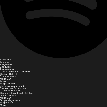
Secciones
Teleseries
Programas
Capítulos
Programación
Postula Volverías con tu Ex
Casting Dale Play
Entretenimiento
Mega GO
Temas
Mega en vivo
Volverías con tu ex? 2
Reunión de Superados
El Jardín de Olivia
Carmen Gloria, Fuerte & Claro
Detrás del Muro
Mega GO
Grupo Megamedia
Megamedia
Mega