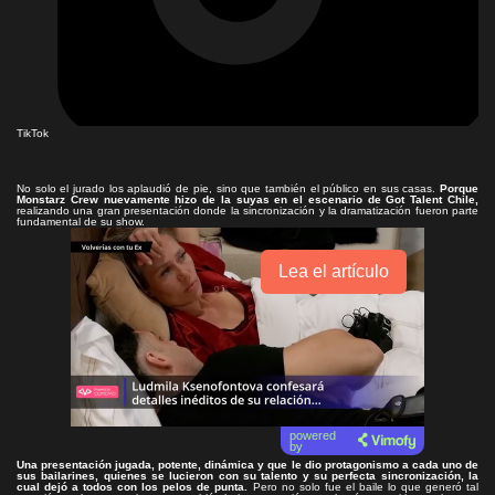
TikTok
No solo el jurado los aplaudió de pie, sino que también el público en sus casas.
Porque
Monstarz Crew nuevamente hizo de la suyas en el escenario de Got Talent Chile,
realizando una gran presentación donde la sincronización y la dramatización fueron parte
fundamental de su show.
Lea el artículo
powered
by
Una presentación jugada, potente, dinámica y que le dio protagonismo a cada uno de
sus bailarines, quienes se lucieron con su talento y su perfecta sincronización, la
cual dejó a todos con los pelos de punta.
Pero no solo fue el baile lo que generó tal