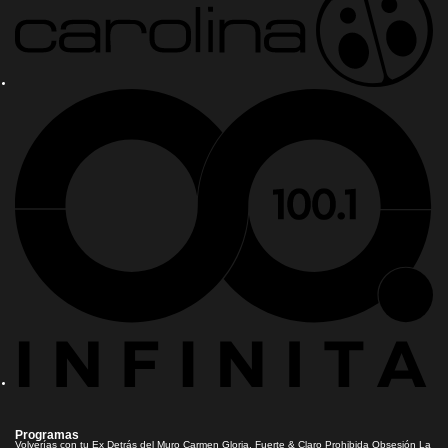
Programas
Volverías con tu Ex
Detrás del Muro
Carmen Gloria, Fuerte & Claro
Prohibida Obsesión
La