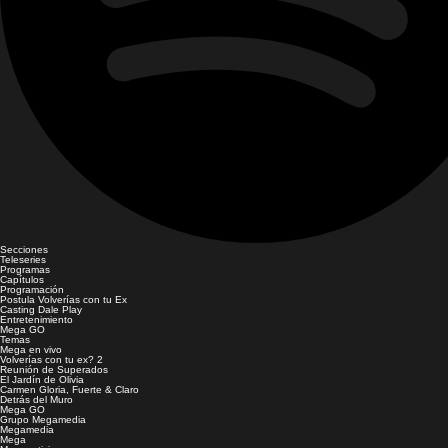
Secciones
Teleseries
Programas
Capítulos
Programación
Postula Volverías con tu Ex
Casting Dale Play
Entretenimiento
Mega GO
Temas
Mega en vivo
Volverías con tu ex? 2
Reunión de Superados
El Jardín de Olivia
Carmen Gloria, Fuerte & Claro
Detrás del Muro
Mega GO
Grupo Megamedia
Megamedia
Mega