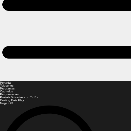
Portada
Teleseries
Programas
Capítulos
Programación
Postula Volverías con Tu Ex
Casting Dale Play
Mega GO