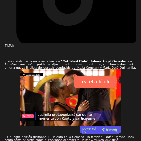
TikTok
¡Está instaladísima en la recta final de
"Got Talent Chile"!
Juliana Ángel González
, de
14 años, conquistó al público y al jurado del programa de talentos, transformándose así
en una nueva finalista del espacio conducido por Karla Constant y María José Quintanilla.
Lea el artículo
powered
by
En nuestra edición digital de "El Talento de la Semana", la también "Botón Dorado", nos
contó cómo se sintió sobre el escenario al presenta un show musical que dejó