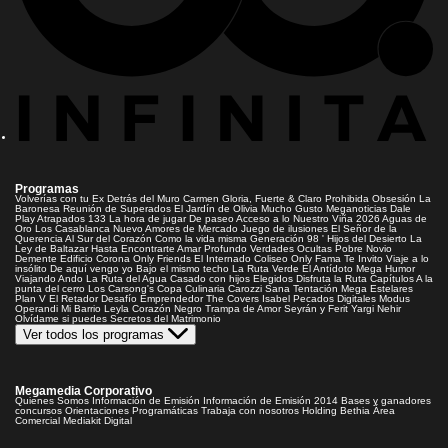
Programas
Volverías con tu Ex
Detrás del Muro
Carmen Gloria, Fuerte & Claro
Prohibida Obsesión
La
Baronesa
Reunión de Superados
El Jardín de Olivia
Mucho Gusto
Meganoticias
Dale
Play
Atrapados 133
La hora de jugar
De paseo
Acceso a lo Nuestro
Viña 2026
Aguas de
Oro
Los Casablanca
Nuevo Amores de Mercado
Juego de ilusiones
El Señor de la
Querencia
Al Sur del Corazón
Como la vida misma
Generación 98 '
Hijos del Desierto
La
Ley de Baltazar
Hasta Encontrarte
Amar Profundo
Verdades Ocultas
Pobre Novio
Demente
Edificio Corona
Only Friends
El Internado
Coliseo
Only Fama
Te Invito
Viaje a lo
insólito
De aquí vengo yo
Bajo el mismo techo
La Ruta Verde
El Antídoto
Mega Humor
Viajando Ando
La Ruta del Agua
Casado con hijos
Elegidos
Disfruta la Ruta
Capítulos
A la
punta del cerro
Los Carsong's
Copa Culinaria Carozzi
Sana Tentación
Mega Estelares
Plan V
El Retador
Desafío Emprendedor
The Covers
Isabel
Pecados Digitales
Modus
Operandi
Mi Barrio
Leyla
Corazón Negro
Trampa de Amor
Seyrán y Ferit
Yargi
Nehir
Olvídame si puedes
Secretos del Matrimonio
Ver todos los programas
Megamedia Corporativo
Quienes Somos
Información de Emisión
Información de Emisión 2014
Bases y ganadores
concursos
Orientaciones Programáticas
Trabaja con nosotros
Holding Bethia
Área
Comercial
Mediakit Digital