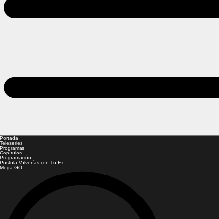
Portada
Teleseries
Programas
Capítulos
Programación
Postula Volverías con Tu Ex
Mega GO