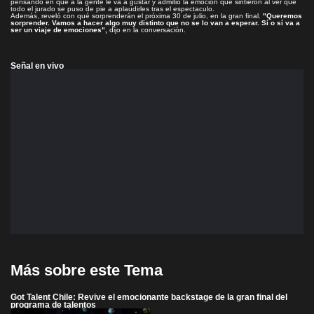
pensando en que a la gente le va a gustar y admitió la emoción que sintieron al ver que
todo el jurado se puso de pie a aplaudirles tras el espectaculo.
Además, reveló con qué sorprenderán el próxima 30 de julio, en la gran final.
"Queremos
sorprender. Vamos a hacer algo muy distinto que no se lo van a esperar. Sí o sí va a
ser un viaje de emociones",
dijo en la conversación.
Señal en vivo
Más sobre este Tema
Got Talent Chile: Revive el emocionante backstage de la gran final del
programa de talentos