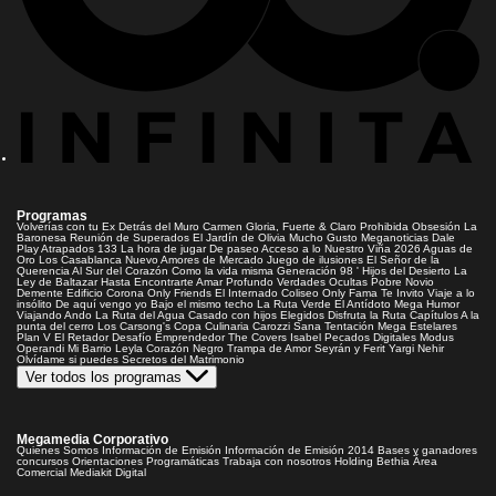
Programas
Volverías con tu Ex
Detrás del Muro
Carmen Gloria, Fuerte & Claro
Prohibida Obsesión
La
Baronesa
Reunión de Superados
El Jardín de Olivia
Mucho Gusto
Meganoticias
Dale
Play
Atrapados 133
La hora de jugar
De paseo
Acceso a lo Nuestro
Viña 2026
Aguas de
Oro
Los Casablanca
Nuevo Amores de Mercado
Juego de ilusiones
El Señor de la
Querencia
Al Sur del Corazón
Como la vida misma
Generación 98 '
Hijos del Desierto
La
Ley de Baltazar
Hasta Encontrarte
Amar Profundo
Verdades Ocultas
Pobre Novio
Demente
Edificio Corona
Only Friends
El Internado
Coliseo
Only Fama
Te Invito
Viaje a lo
insólito
De aquí vengo yo
Bajo el mismo techo
La Ruta Verde
El Antídoto
Mega Humor
Viajando Ando
La Ruta del Agua
Casado con hijos
Elegidos
Disfruta la Ruta
Capítulos
A la
punta del cerro
Los Carsong's
Copa Culinaria Carozzi
Sana Tentación
Mega Estelares
Plan V
El Retador
Desafío Emprendedor
The Covers
Isabel
Pecados Digitales
Modus
Operandi
Mi Barrio
Leyla
Corazón Negro
Trampa de Amor
Seyrán y Ferit
Yargi
Nehir
Olvídame si puedes
Secretos del Matrimonio
Ver todos los programas
Megamedia Corporativo
Quienes Somos
Información de Emisión
Información de Emisión 2014
Bases y ganadores
concursos
Orientaciones Programáticas
Trabaja con nosotros
Holding Bethia
Área
Comercial
Mediakit Digital