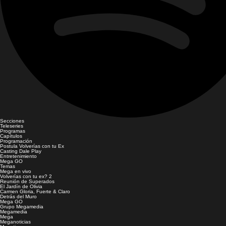
Secciones
Teleseries
Programas
Capítulos
Programación
Postula Volverías con tu Ex
Casting Dale Play
Entretenimiento
Mega GO
Temas
Mega en vivo
Volverías con tu ex? 2
Reunión de Superados
El Jardín de Olivia
Carmen Gloria, Fuerte & Claro
Detrás del Muro
Mega GO
Grupo Megamedia
Megamedia
Mega
Meganoticias