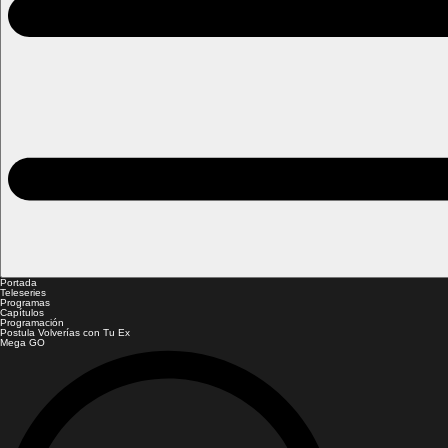
Portada
Teleseries
Programas
Capítulos
Programación
Postula Volverías con Tu Ex
Mega GO