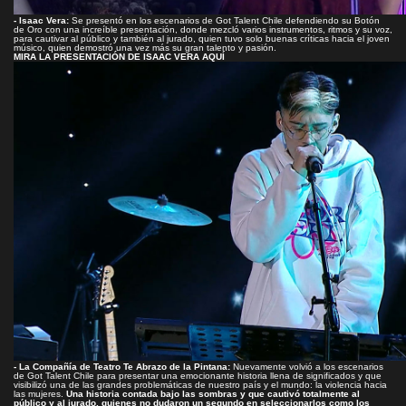
- Isaac Vera:
Se presentó en los escenarios de Got Talent Chile defendiendo su Botón
de Oro con una increíble presentación, donde mezcló varios instrumentos, ritmos y su voz,
para cautivar al público y también al jurado, quien tuvo solo buenas críticas hacia el joven
músico, quien demostró una vez más su gran talento y pasión.
M
IRA LA PRESENTACIÓN DE ISAAC VERA AQUÍ
- La Compañía de Teatro Te Abrazo de la Pintana:
Nuevamente volvió a los escenarios
de Got Talent Chile para presentar una emocionante historia llena de significados y que
visibilizó una de las grandes problemáticas de nuestro país y el mundo: la violencia hacia
las mujeres.
Una historia contada bajo las sombras y que cautivó totalmente al
público y al jurado, quienes no dudaron un segundo en seleccionarlos como los