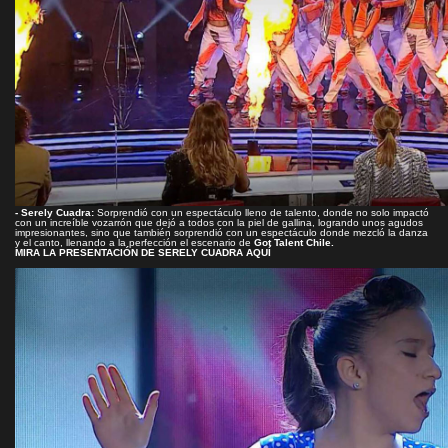
- Serely Cuadra:
Sorprendió con un espectáculo lleno de talento, donde no solo impactó
con un increíble vozarrón que dejó a todos con la piel de gallina, logrando unos agudos
impresionantes, sino que también sorprendió con un espectáculo donde mezcló la danza
y el canto, llenando a la perfección el escenario de
Got Talent Chile.
MIRA LA PRESENTACIÓN DE SERELY CUADRA AQUÍ