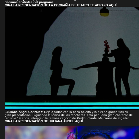
décimos finalistas del programa.
MIRA LA PRESENTACIÓN DE LA COMPAÑÍA DE TEATRO TE ABRAZO AQUÍ
- Juliana Ángel González:
Dejó a todos con la boca abierta y la piel de gallina tras su
gran presentación. Siguiendo la tónica de las rancheras, esta pequeña gran cantante de
tan solo 14 años, interpretó la famosa canción de Pedro Infante 'Me cansé de rogarle'.
MIRA LA PRESENTACIÓN DE JULIANA ÁNGEL AQUÍ