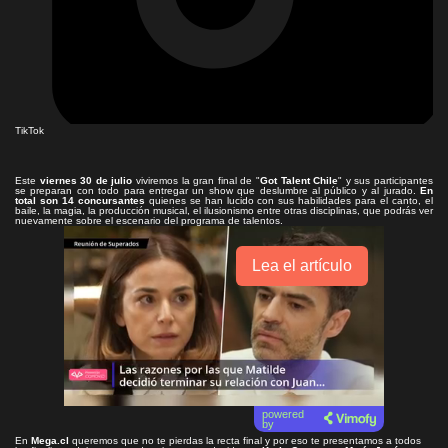
TikTok
Este
viernes 30 de julio
viviremos la gran final de "
Got Talent Chile
" y sus participantes
se preparan con todo para entregar un show que deslumbre al público y al jurado.
En
total son 14 concursantes
quienes se han lucido con sus habilidades para el canto, el
baile, la magia, la producción musical, el ilusionismo entre otras disciplinas, que podrás ver
nuevamente sobre el escenario del programa de talentos.
Lea el artículo
powered
by
En
Mega.cl
queremos que no te pierdas la recta final y por eso te presentamos a todos