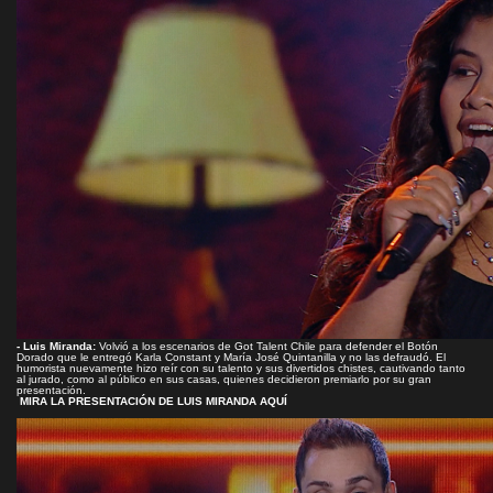
- Luis Miranda:
Volvió a los escenarios de Got Talent Chile para defender el Botón
Dorado que le entregó Karla Constant y María José Quintanilla y no las defraudó. El
humorista nuevamente hizo reír con su talento y sus divertidos chistes, cautivando tanto
al jurado, como al público en sus casas, quienes decidieron premiarlo por su gran
presentación.
MIRA LA PRESENTACIÓN DE LUIS MIRANDA AQUÍ