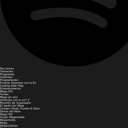
Secciones
Teleseries
Programas
Capítulos
Programación
Postula Volverías con tu Ex
Casting Dale Play
Entretenimiento
Mega GO
Temas
Mega en vivo
Volverías con tu ex? 2
Reunión de Superados
El Jardín de Olivia
Carmen Gloria, Fuerte & Claro
Detrás del Muro
Mega GO
Grupo Megamedia
Megamedia
Mega
Meganoticias