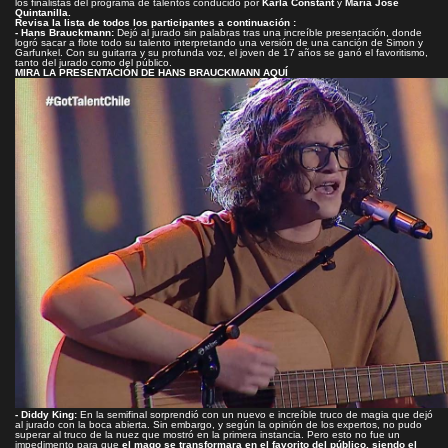
los finalistas del programa de talentos conducido por
Karla Constant
y
María José
Quintanilla.
Revisa la lista de todos los participantes a continuación :
- Hans Brauckmann:
Dejó al jurado sin palabras tras una increíble presentación, donde
logró sacar a flote todo su talento interpretando una versión de una canción de Simon y
Garfunkel. Con su guitarra y su profunda voz, el joven de 17 años se ganó el favoritismo,
tanto del jurado como del público.
MIRA LA PRESENTACIÓN DE HANS BRAUCKMANN AQUÍ
- Diddy King:
En la semifinal sorprendió con un nuevo e increíble truco de magia que dejó
al jurado con la boca abierta. Sin embargo, y según la opinión de los expertos, no pudo
superar al truco de la nuez que mostró en la primera instancia. Pero esto no fue un
impedimento para que
el mago se transformara en el favorito del público, siendo el