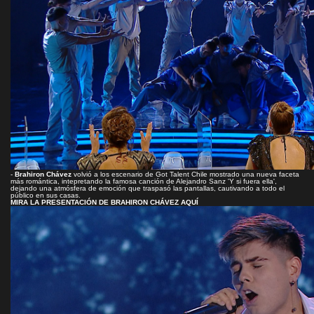
-
Brahiron Chávez
volvió a los escenario de Got Talent Chile mostrado una nueva faceta
más romántica, intepretando la famosa canción de Alejandro Sanz 'Y si fuera ella',
dejando una atmósfera de emoción que traspasó las pantallas, cautivando a todo el
público en sus casas.
MIRA LA PRESENTACIÓN DE BRAHIRON CHÁVEZ AQUÍ