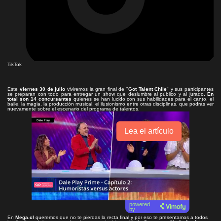
TikTok
Este
viernes 30 de julio
viviremos la gran final de "
Got Talent Chile
" y sus participantes
se preparan con todo para entregar un show que deslumbre al público y al jurado.
En
total son 14 concursantes
quienes se han lucido con sus habilidades para el canto, el
baile, la magia, la producción musical, el ilusionismo entre otras disciplinas, que podrás ver
nuevamente sobre el escenario del programa de talentos.
Lea el artículo
powered
by
En
Mega.cl
queremos que no te pierdas la recta final y por eso te presentamos a todos