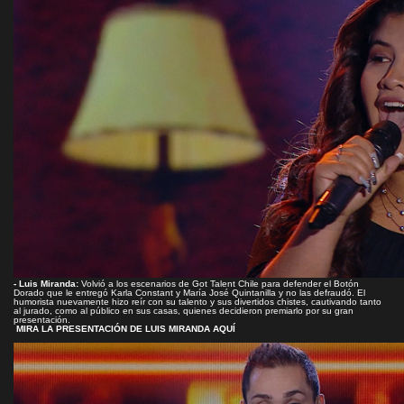
- Luis Miranda:
Volvió a los escenarios de Got Talent Chile para defender el Botón
Dorado que le entregó Karla Constant y María José Quintanilla y no las defraudó. El
humorista nuevamente hizo reír con su talento y sus divertidos chistes, cautivando tanto
al jurado, como al público en sus casas, quienes decidieron premiarlo por su gran
presentación.
MIRA LA PRESENTACIÓN DE LUIS MIRANDA AQUÍ