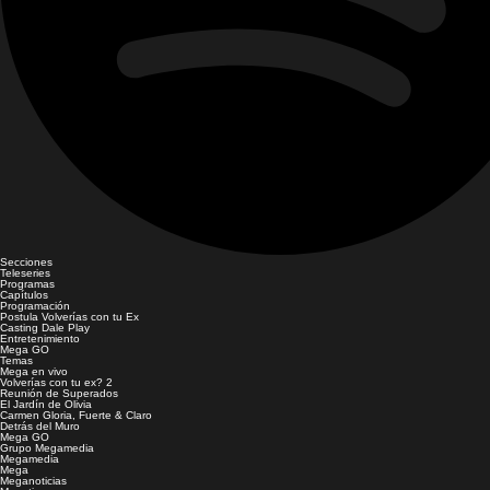
Secciones
Teleseries
Programas
Capítulos
Programación
Postula Volverías con tu Ex
Casting Dale Play
Entretenimiento
Mega GO
Temas
Mega en vivo
Volverías con tu ex? 2
Reunión de Superados
El Jardín de Olivia
Carmen Gloria, Fuerte & Claro
Detrás del Muro
Mega GO
Grupo Megamedia
Megamedia
Mega
Meganoticias