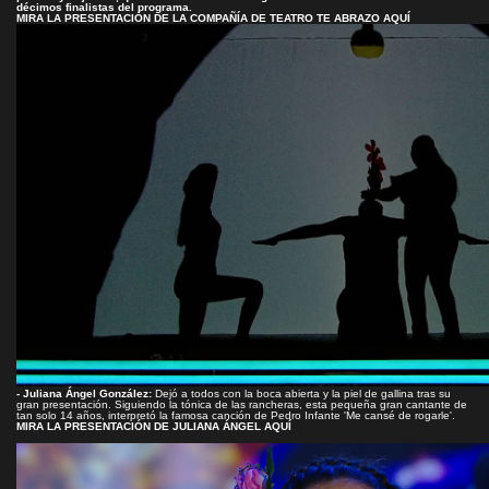
décimos finalistas del programa.
MIRA LA PRESENTACIÓN DE LA COMPAÑÍA DE TEATRO TE ABRAZO AQUÍ
- Juliana Ángel González:
Dejó a todos con la boca abierta y la piel de gallina tras su
gran presentación. Siguiendo la tónica de las rancheras, esta pequeña gran cantante de
tan solo 14 años, interpretó la famosa canción de Pedro Infante 'Me cansé de rogarle'.
MIRA LA PRESENTACIÓN DE JULIANA ÁNGEL AQUÍ