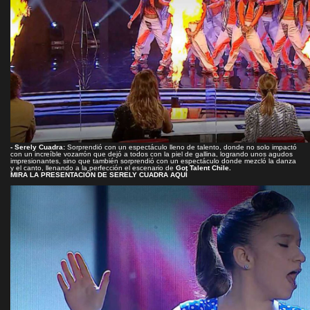
- Serely Cuadra:
Sorprendió con un espectáculo lleno de talento, donde no solo impactó
con un increíble vozarrón que dejó a todos con la piel de gallina, logrando unos agudos
impresionantes, sino que también sorprendió con un espectáculo donde mezcló la danza
y el canto, llenando a la perfección el escenario de
Got Talent Chile.
MIRA LA PRESENTACIÓN DE SERELY CUADRA AQUÍ