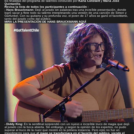
los finalistas del programa de talentos conducido por
Karla Constant
y
María José
Quintanilla.
Revisa la lista de todos los participantes a continuación :
- Hans Brauckmann:
Dejó al jurado sin palabras tras una increíble presentación, donde
logró sacar a flote todo su talento interpretando una versión de una canción de Simon y
Garfunkel. Con su guitarra y su profunda voz, el joven de 17 años se ganó el favoritismo,
tanto del jurado como del público.
MIRA LA PRESENTACIÓN DE HANS BRAUCKMANN AQUÍ
- Diddy King:
En la semifinal sorprendió con un nuevo e increíble truco de magia que dejó
al jurado con la boca abierta. Sin embargo, y según la opinión de los expertos, no pudo
superar al truco de la nuez que mostró en la primera instancia. Pero esto no fue un
impedimento para que
el mago se transformara en el favorito del público, siendo el