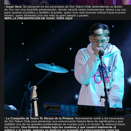
- Isaac Vera:
Se presentó en los escenarios de Got Talent Chile defendiendo su Botón
de Oro con una increíble presentación, donde mezcló varios instrumentos, ritmos y su voz,
para cautivar al público y también al jurado, quien tuvo solo buenas críticas hacia el joven
músico, quien demostró una vez más su gran talento y pasión.
M
IRA LA PRESENTACIÓN DE ISAAC VERA AQUÍ
- La Compañía de Teatro Te Abrazo de la Pintana:
Nuevamente volvió a los escenarios
de Got Talent Chile para presentar una emocionante historia llena de significados y que
visibilizó una de las grandes problemáticas de nuestro país y el mundo: la violencia hacia
las mujeres.
Una historia contada bajo las sombras y que cautivó totalmente al
público y al jurado, quienes no dudaron un segundo en seleccionarlos como los