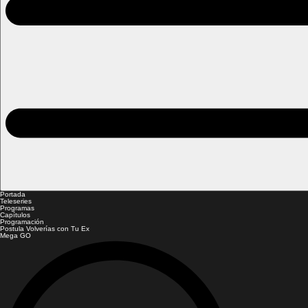
Portada
Teleseries
Programas
Capítulos
Programación
Postula Volverías con Tu Ex
Mega GO