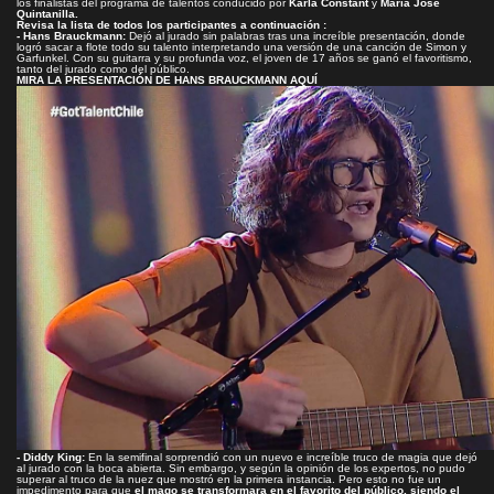
los finalistas del programa de talentos conducido por
Karla Constant
y
María José
Quintanilla.
Revisa la lista de todos los participantes a continuación :
- Hans Brauckmann:
Dejó al jurado sin palabras tras una increíble presentación, donde
logró sacar a flote todo su talento interpretando una versión de una canción de Simon y
Garfunkel. Con su guitarra y su profunda voz, el joven de 17 años se ganó el favoritismo,
tanto del jurado como del público.
MIRA LA PRESENTACIÓN DE HANS BRAUCKMANN AQUÍ
- Diddy King:
En la semifinal sorprendió con un nuevo e increíble truco de magia que dejó
al jurado con la boca abierta. Sin embargo, y según la opinión de los expertos, no pudo
superar al truco de la nuez que mostró en la primera instancia. Pero esto no fue un
impedimento para que
el mago se transformara en el favorito del público, siendo el