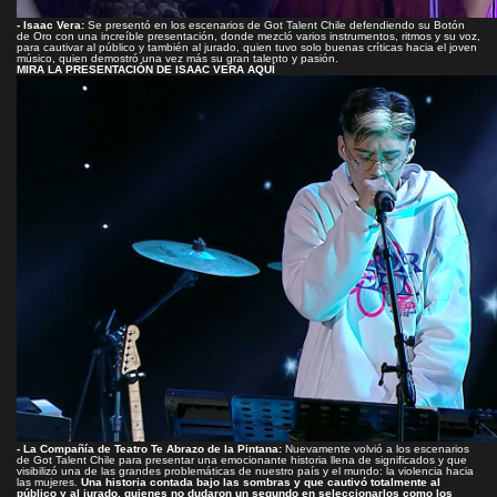
- Isaac Vera:
Se presentó en los escenarios de Got Talent Chile defendiendo su Botón
de Oro con una increíble presentación, donde mezcló varios instrumentos, ritmos y su voz,
para cautivar al público y también al jurado, quien tuvo solo buenas críticas hacia el joven
músico, quien demostró una vez más su gran talento y pasión.
M
IRA LA PRESENTACIÓN DE ISAAC VERA AQUÍ
- La Compañía de Teatro Te Abrazo de la Pintana:
Nuevamente volvió a los escenarios
de Got Talent Chile para presentar una emocionante historia llena de significados y que
visibilizó una de las grandes problemáticas de nuestro país y el mundo: la violencia hacia
las mujeres.
Una historia contada bajo las sombras y que cautivó totalmente al
público y al jurado, quienes no dudaron un segundo en seleccionarlos como los