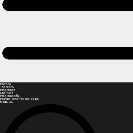
Portada
Teleseries
Programas
Capítulos
Programación
Postula Volverías con Tu Ex
Mega GO