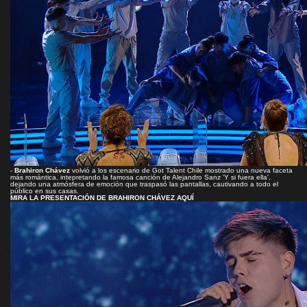
-
Brahiron Chávez
volvió a los escenario de Got Talent Chile mostrado una nueva faceta
más romántica, intepretando la famosa canción de Alejandro Sanz 'Y si fuera ella',
dejando una atmósfera de emoción que traspasó las pantallas, cautivando a todo el
público en sus casas.
MIRA LA PRESENTACIÓN DE BRAHIRON CHÁVEZ AQUÍ