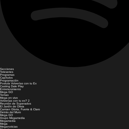
Secciones
Teleseries
Programas
Capítulos
Programación
Postula Volverías con tu Ex
Casting Dale Play
Entretenimiento
Mega GO
Temas
Mega en vivo
Volverías con tu ex? 2
Reunión de Superados
El Jardín de Olivia
Carmen Gloria, Fuerte & Claro
Detrás del Muro
Mega GO
Grupo Megamedia
Megamedia
Mega
Meganoticias