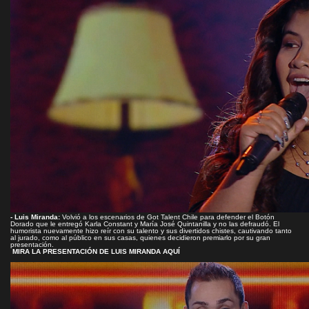
- Luis Miranda:
Volvió a los escenarios de Got Talent Chile para defender el Botón
Dorado que le entregó Karla Constant y María José Quintanilla y no las defraudó. El
humorista nuevamente hizo reír con su talento y sus divertidos chistes, cautivando tanto
al jurado, como al público en sus casas, quienes decidieron premiarlo por su gran
presentación.
MIRA LA PRESENTACIÓN DE LUIS MIRANDA AQUÍ