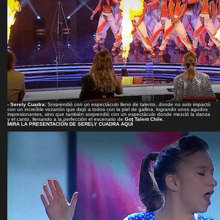
- Serely Cuadra:
Sorprendió con un espectáculo lleno de talento, donde no solo impactó
con un increíble vozarrón que dejó a todos con la piel de gallina, logrando unos agudos
impresionantes, sino que también sorprendió con un espectáculo donde mezcló la danza
y el canto, llenando a la perfección el escenario de
Got Talent Chile.
MIRA LA PRESENTACIÓN DE SERELY CUADRA AQUÍ