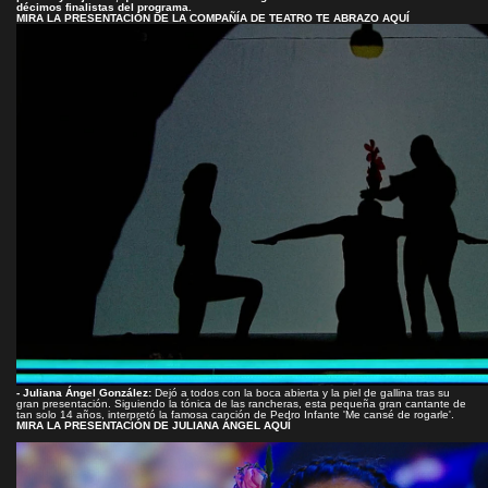
décimos finalistas del programa.
MIRA LA PRESENTACIÓN DE LA COMPAÑÍA DE TEATRO TE ABRAZO AQUÍ
- Juliana Ángel González:
Dejó a todos con la boca abierta y la piel de gallina tras su
gran presentación. Siguiendo la tónica de las rancheras, esta pequeña gran cantante de
tan solo 14 años, interpretó la famosa canción de Pedro Infante 'Me cansé de rogarle'.
MIRA LA PRESENTACIÓN DE JULIANA ÁNGEL AQUÍ