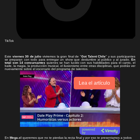
TikTok
Este
viernes 30 de julio
viviremos la gran final de "
Got Talent Chile
" y sus participantes
se preparan con todo para entregar un show que deslumbre al público y al jurado.
En
total son 14 concursantes
quienes se han lucido con sus habilidades para el canto, el
baile, la magia, la producción musical, el ilusionismo entre otras disciplinas, que podrás ver
nuevamente sobre el escenario del programa de talentos.
Lea el artículo
powered
by
En
Mega.cl
queremos que no te pierdas la recta final y por eso te presentamos a todos