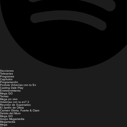
Secciones
Teleseries
Programas
Capítulos
Programación
Postula Volverías con tu Ex
Casting Dale Play
Entretenimiento
Mega GO
Temas
Mega en vivo
Volverías con tu ex? 2
Reunión de Superados
El Jardín de Olivia
Carmen Gloria, Fuerte & Claro
Detrás del Muro
Mega GO
Grupo Megamedia
Megamedia
Mega