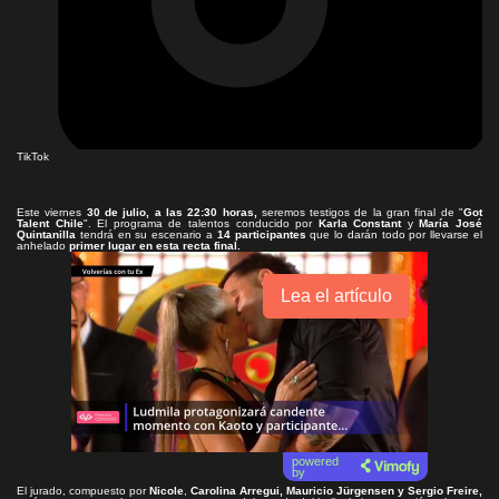
TikTok
Este viernes
30 de julio, a las 22:30 horas,
seremos testigos de la gran final de "
Got
Talent Chile
". El programa de talentos conducido por
Karla Constant
y
María José
Quintanilla
tendrá en su escenario a
14 participantes
que lo darán todo por llevarse el
anhelado
primer lugar en esta recta final.
Lea el artículo
powered
by
El jurado, compuesto por
Nicole
,
Carolina Arregui, Mauricio Jürgensen y Sergio Freire,