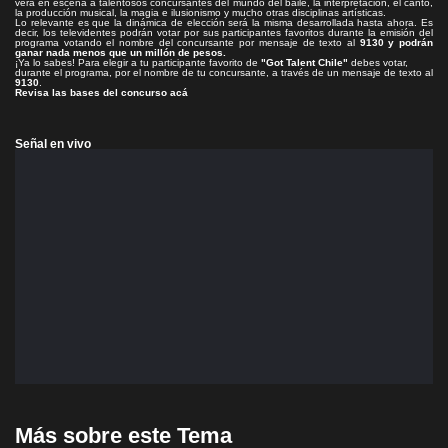
verá en escena a talentosos concursantes del mundo del baile, la interpretación, el canto,
la producción musical, la magia e ilusionismo y mucho otras disciplinas artísticas.
Lo relevante es que la dinámica de elección será la misma desarrollada hasta ahora. Es
decir, los televidentes podrán votar por sus participantes favoritos durante la emisión del
programa votando el nombre del concursante por mensaje de texto al
9130 y podrán
ganar nada menos que un millón de pesos.
¡Ya lo sabes! Para elegir a tu participante favorito de
"Got Talent Chile"
debes votar,
durante el programa, por el nombre de tu concursante, a través de un mensaje de texto al
9130
.
Revisa las bases del concurso acá
Señal en vivo
Más sobre este Tema