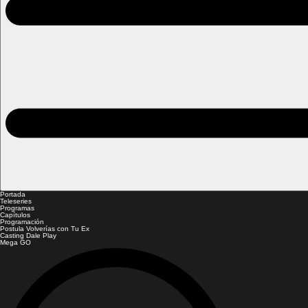
Portada
Teleseries
Programas
Capítulos
Programación
Postula Volverías con Tu Ex
Casting Dale Play
Mega GO