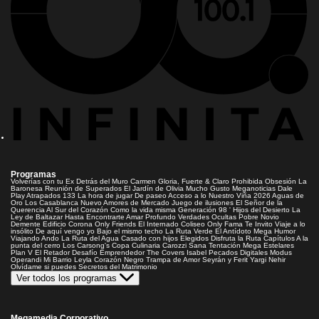
Programas
Volverías con tu Ex
Detrás del Muro
Carmen Gloria, Fuerte & Claro
Prohibida Obsesión
La
Baronesa
Reunión de Superados
El Jardín de Olivia
Mucho Gusto
Meganoticias
Dale
Play
Atrapados 133
La hora de jugar
De paseo
Acceso a lo Nuestro
Viña 2026
Aguas de
Oro
Los Casablanca
Nuevo Amores de Mercado
Juego de ilusiones
El Señor de la
Querencia
Al Sur del Corazón
Como la vida misma
Generación 98 '
Hijos del Desierto
La
Ley de Baltazar
Hasta Encontrarte
Amar Profundo
Verdades Ocultas
Pobre Novio
Demente
Edificio Corona
Only Friends
El Internado
Coliseo
Only Fama
Te Invito
Viaje a lo
insólito
De aquí vengo yo
Bajo el mismo techo
La Ruta Verde
El Antídoto
Mega Humor
Viajando Ando
La Ruta del Agua
Casado con hijos
Elegidos
Disfruta la Ruta
Capítulos
A la
punta del cerro
Los Carsong's
Copa Culinaria Carozzi
Sana Tentación
Mega Estelares
Plan V
El Retador
Desafío Emprendedor
The Covers
Isabel
Pecados Digitales
Modus
Operandi
Mi Barrio
Leyla
Corazón Negro
Trampa de Amor
Seyrán y Ferit
Yargi
Nehir
Olvídame si puedes
Secretos del Matrimonio
Ver todos los programas
Megamedia Corporativo