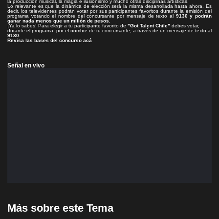
la producción musical, la magia e ilusionismo y mucho otras disciplinas artísticas.
Lo relevante es que la dinámica de elección será la misma desarrollada hasta ahora. Es
decir, los televidentes podrán votar por sus participantes favoritos durante la emisión del
programa votando el nombre del concursante por mensaje de texto al
9130 y podrán
ganar nada menos que un millón de pesos.
¡Ya lo sabes! Para elegir a tu participante favorito de
"Got Talent Chile"
debes votar,
durante el programa, por el nombre de tu concursante, a través de un mensaje de texto al
9130
.
Revisa las bases del concurso acá
Señal en vivo
Más sobre este Tema