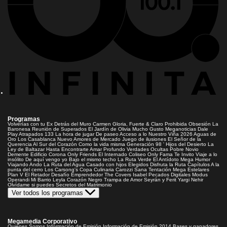
Programas
Volverías con tu Ex
Detrás del Muro
Carmen Gloria, Fuerte & Claro
Prohibida Obsesión
La
Baronesa
Reunión de Superados
El Jardín de Olivia
Mucho Gusto
Meganoticias
Dale
Play
Atrapados 133
La hora de jugar
De paseo
Acceso a lo Nuestro
Viña 2026
Aguas de
Oro
Los Casablanca
Nuevo Amores de Mercado
Juego de ilusiones
El Señor de la
Querencia
Al Sur del Corazón
Como la vida misma
Generación 98 '
Hijos del Desierto
La
Ley de Baltazar
Hasta Encontrarte
Amar Profundo
Verdades Ocultas
Pobre Novio
Demente
Edificio Corona
Only Friends
El Internado
Coliseo
Only Fama
Te Invito
Viaje a lo
insólito
De aquí vengo yo
Bajo el mismo techo
La Ruta Verde
El Antídoto
Mega Humor
Viajando Ando
La Ruta del Agua
Casado con hijos
Elegidos
Disfruta la Ruta
Capítulos
A la
punta del cerro
Los Carsong's
Copa Culinaria Carozzi
Sana Tentación
Mega Estelares
Plan V
El Retador
Desafío Emprendedor
The Covers
Isabel
Pecados Digitales
Modus
Operandi
Mi Barrio
Leyla
Corazón Negro
Trampa de Amor
Seyrán y Ferit
Yargi
Nehir
Olvídame si puedes
Secretos del Matrimonio
Ver todos los programas
Megamedia Corporativo
Quienes Somos
Información de Emisión
Información de Emisión 2014
Bases y ganadores