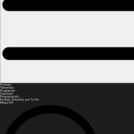
Portada
Teleseries
Programas
Capítulos
Programación
Postula Volverías con Tu Ex
Mega GO