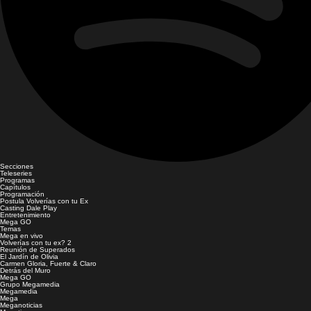
Secciones
Teleseries
Programas
Capítulos
Programación
Postula Volverías con tu Ex
Casting Dale Play
Entretenimiento
Mega GO
Temas
Mega en vivo
Volverías con tu ex? 2
Reunión de Superados
El Jardín de Olivia
Carmen Gloria, Fuerte & Claro
Detrás del Muro
Mega GO
Grupo Megamedia
Megamedia
Mega
Meganoticias