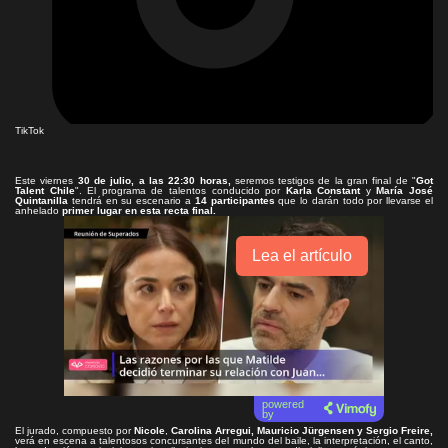
TikTok
Este viernes
30 de julio, a las 22:30 horas,
seremos testigos de la gran final de "
Got
Talent Chile
". El programa de talentos conducido por
Karla Constant
y
María José
Quintanilla
tendrá en su escenario a
14 participantes
que lo darán todo por llevarse el
anhelado
primer lugar en esta recta final.
Lea el artículo
powered
by
El jurado, compuesto por
Nicole
,
Carolina Arregui, Mauricio Jürgensen y Sergio Freire,
verá en escena a talentosos concursantes del mundo del baile, la interpretación, el canto,