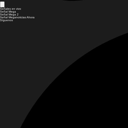
Señales en vivo
Señal Mega
Señal Mega 2
Señal Meganoticias Ahora
Síguenos