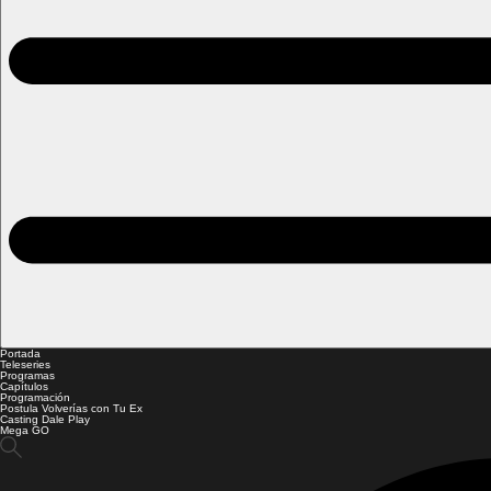
Portada
Teleseries
Programas
Capítulos
Programación
Postula Volverías con Tu Ex
Casting Dale Play
Mega GO