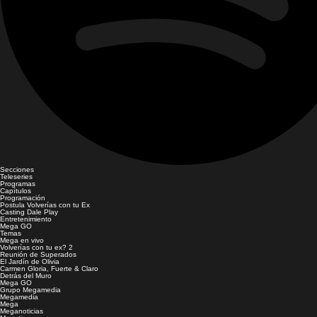
Secciones
Teleseries
Programas
Capítulos
Programación
Postula Volverías con tu Ex
Casting Dale Play
Entretenimiento
Mega GO
Temas
Mega en vivo
Volverías con tu ex? 2
Reunión de Superados
El Jardín de Olivia
Carmen Gloria, Fuerte & Claro
Detrás del Muro
Mega GO
Grupo Megamedia
Megamedia
Mega
Meganoticias