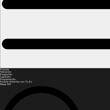
Portada
Teleseries
Programas
Capítulos
Programación
Postula Volverías con Tu Ex
Mega GO