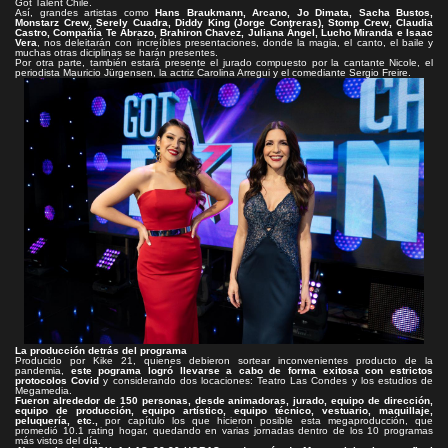
Got Talent Chile.
Así, grandes artistas como
Hans Braukmann, Arcano, Jo Dimata, Sacha Bustos,
Monstarz Crew, Serely Cuadra, Diddy King (Jorge Contreras), Stomp Crew, Claudia
Castro, Compañía Te Abrazo, Brahiron Chavez, Juliana Ángel, Lucho Miranda e Isaac
Vera
, nos deleitarán con increíbles presentaciones, donde la magia, el canto, el baile y
muchas otras diciplinas se harán presentes.
Por otra parte, también estará presente el jurado compuesto por la cantante Nicole, el
periodista Mauricio Jürgensen, la actriz Carolina Arregui y el comediante Sergio Freire.
La producción detrás del programa
Producido por Kike 21, quienes debieron sortear inconvenientes producto de la
pandemia,
este pograma logró llevarse a cabo de forma exitosa con estrictos
protocolos Covid
y considerando dos locaciones: Teatro Las Condes y los estudios de
Megamedia.
Fueron alrededor de 150 personas, desde animadoras, jurado, equipo de dirección,
equipo de producción, equipo artístico, equipo técnico, vestuario, maquillaje,
peluquería, etc.,
por capítulo los que hicieron posible esta megaproducción, que
promedió 10.1 rating hogar, quedando en varias jornadas dentro de los 10 programas
más vistos del día.