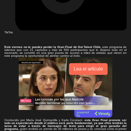
TikTok
Este viernes no te puedes perder la Gran Final de Got Talent Chile,
este programa de
talentos que con 21 capítulos y más de 500 participantes que lo dejaron todo en el
escenario, se convirtió en una gran puerta de acceso a miles de artistas que vieron en
este programa la oportunidad de abrirse camino al éxito.
Lea el artículo
powered
by
Conducido por María José Quintanilla y Karla Constant,
esta Gran Final promete ser
todo un espectáculo donde el público será parte fundamental, ya que ellos tendrán la
tarea de votar a través de mensajes de texto para elegir al gran ganador del
programa,
quien recibirá un premio de 30 millones de pesos y se coronará como el primer