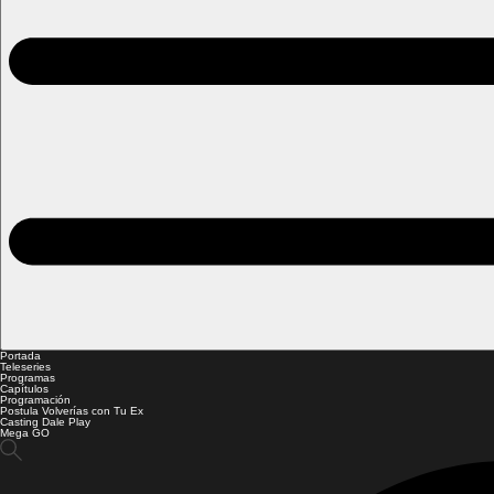
Portada
Teleseries
Programas
Capítulos
Programación
Postula Volverías con Tu Ex
Casting Dale Play
Mega GO