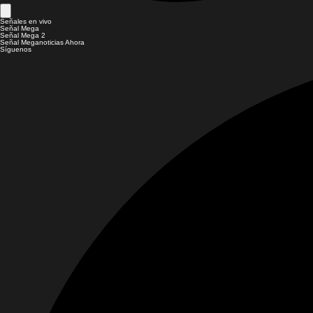
Señales en vivo
Señal Mega
Señal Mega 2
Señal Meganoticias Ahora
Síguenos