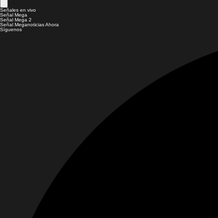
Señales en vivo
Señal Mega
Señal Mega 2
Señal Meganoticias Ahora
Síguenos