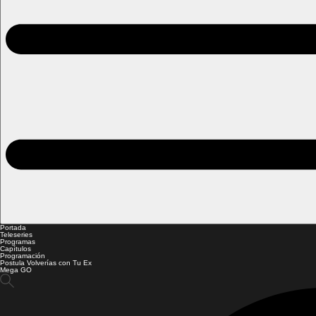
Portada
Teleseries
Programas
Capítulos
Programación
Postula Volverías con Tu Ex
Mega GO