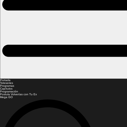
Portada
Teleseries
Programas
Capítulos
Programación
Postula Volverías con Tu Ex
Mega GO