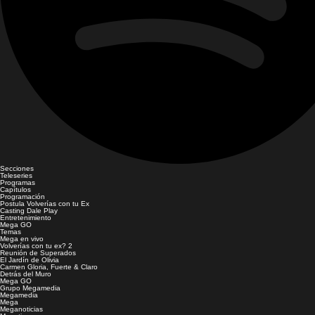
Secciones
Teleseries
Programas
Capítulos
Programación
Postula Volverías con tu Ex
Casting Dale Play
Entretenimiento
Mega GO
Temas
Mega en vivo
Volverías con tu ex? 2
Reunión de Superados
El Jardín de Olivia
Carmen Gloria, Fuerte & Claro
Detrás del Muro
Mega GO
Grupo Megamedia
Megamedia
Mega
Meganoticias