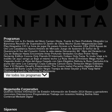
Programas
Volverías con tu Ex
Detrás del Muro
Carmen Gloria, Fuerte & Claro
Prohibida Obsesión
La
Baronesa
Reunión de Superados
El Jardín de Olivia
Mucho Gusto
Meganoticias
Dale
Play
Atrapados 133
La hora de jugar
De paseo
Acceso a lo Nuestro
Viña 2026
Aguas de
Oro
Los Casablanca
Nuevo Amores de Mercado
Juego de ilusiones
El Señor de la
Querencia
Al Sur del Corazón
Como la vida misma
Generación 98 '
Hijos del Desierto
La
Ley de Baltazar
Hasta Encontrarte
Amar Profundo
Verdades Ocultas
Pobre Novio
Demente
Edificio Corona
Only Friends
El Internado
Coliseo
Only Fama
Te Invito
Viaje a lo
insólito
De aquí vengo yo
Bajo el mismo techo
La Ruta Verde
El Antídoto
Mega Humor
Viajando Ando
La Ruta del Agua
Casado con hijos
Elegidos
Disfruta la Ruta
Capítulos
A la
punta del cerro
Los Carsong's
Copa Culinaria Carozzi
Sana Tentación
Mega Estelares
Plan V
El Retador
Desafío Emprendedor
The Covers
Isabel
Pecados Digitales
Modus
Operandi
Mi Barrio
Leyla
Corazón Negro
Trampa de Amor
Seyrán y Ferit
Yargi
Nehir
Olvídame si puedes
Secretos del Matrimonio
Ver todos los programas
Megamedia Corporativo
Quienes Somos
Información de Emisión
Información de Emisión 2014
Bases y ganadores
concursos
Orientaciones Programáticas
Trabaja con nosotros
Holding Bethia
Área
Comercial
Mediakit Digital
Síguenos