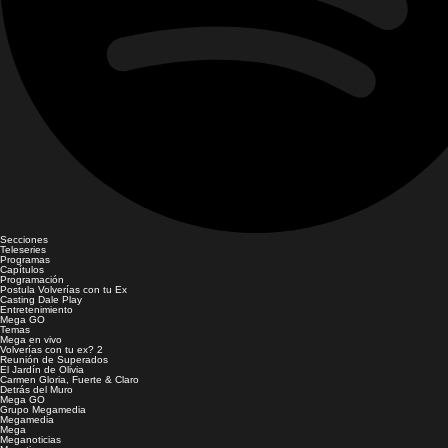
Secciones
Teleseries
Programas
Capítulos
Programación
Postula Volverías con tu Ex
Casting Dale Play
Entretenimiento
Mega GO
Temas
Mega en vivo
Volverías con tu ex? 2
Reunión de Superados
El Jardín de Olivia
Carmen Gloria, Fuerte & Claro
Detrás del Muro
Mega GO
Grupo Megamedia
Megamedia
Mega
Meganoticias