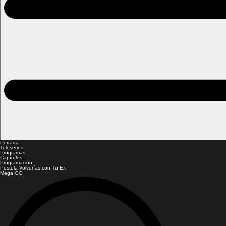
Portada
Teleseries
Programas
Capítulos
Programación
Postula Volverías con Tu Ex
Mega GO