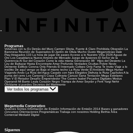
Programas
Volverías con tu Ex
Detrás del Muro
Carmen Gloria, Fuerte & Claro
Prohibida Obsesión
La
Baronesa
Reunión de Superados
El Jardín de Olivia
Mucho Gusto
Meganoticias
Dale
Play
Atrapados 133
La hora de jugar
De paseo
Acceso a lo Nuestro
Viña 2026
Aguas de
Oro
Los Casablanca
Nuevo Amores de Mercado
Juego de ilusiones
El Señor de la
Querencia
Al Sur del Corazón
Como la vida misma
Generación 98 '
Hijos del Desierto
La
Ley de Baltazar
Hasta Encontrarte
Amar Profundo
Verdades Ocultas
Pobre Novio
Demente
Edificio Corona
Only Friends
El Internado
Coliseo
Only Fama
Te Invito
Viaje a lo
insólito
De aquí vengo yo
Bajo el mismo techo
La Ruta Verde
El Antídoto
Mega Humor
Viajando Ando
La Ruta del Agua
Casado con hijos
Elegidos
Disfruta la Ruta
Capítulos
A la
punta del cerro
Los Carsong's
Copa Culinaria Carozzi
Sana Tentación
Mega Estelares
Plan V
El Retador
Desafío Emprendedor
The Covers
Isabel
Pecados Digitales
Modus
Operandi
Mi Barrio
Leyla
Corazón Negro
Trampa de Amor
Seyrán y Ferit
Yargi
Nehir
Olvídame si puedes
Secretos del Matrimonio
Ver todos los programas
Megamedia Corporativo
Quienes Somos
Información de Emisión
Información de Emisión 2014
Bases y ganadores
concursos
Orientaciones Programáticas
Trabaja con nosotros
Holding Bethia
Área
Comercial
Mediakit Digital
Síguenos