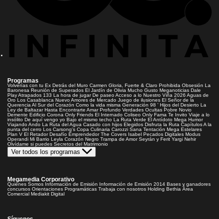
Programas
Volverías con tu Ex
Detrás del Muro
Carmen Gloria, Fuerte & Claro
Prohibida Obsesión
La
Baronesa
Reunión de Superados
El Jardín de Olivia
Mucho Gusto
Meganoticias
Dale
Play
Atrapados 133
La hora de jugar
De paseo
Acceso a lo Nuestro
Viña 2026
Aguas de
Oro
Los Casablanca
Nuevo Amores de Mercado
Juego de ilusiones
El Señor de la
Querencia
Al Sur del Corazón
Como la vida misma
Generación 98 '
Hijos del Desierto
La
Ley de Baltazar
Hasta Encontrarte
Amar Profundo
Verdades Ocultas
Pobre Novio
Demente
Edificio Corona
Only Friends
El Internado
Coliseo
Only Fama
Te Invito
Viaje a lo
insólito
De aquí vengo yo
Bajo el mismo techo
La Ruta Verde
El Antídoto
Mega Humor
Viajando Ando
La Ruta del Agua
Casado con hijos
Elegidos
Disfruta la Ruta
Capítulos
A la
punta del cerro
Los Carsong's
Copa Culinaria Carozzi
Sana Tentación
Mega Estelares
Plan V
El Retador
Desafío Emprendedor
The Covers
Isabel
Pecados Digitales
Modus
Operandi
Mi Barrio
Leyla
Corazón Negro
Trampa de Amor
Seyrán y Ferit
Yargi
Nehir
Olvídame si puedes
Secretos del Matrimonio
Ver todos los programas
Megamedia Corporativo
Quienes Somos
Información de Emisión
Información de Emisión 2014
Bases y ganadores
concursos
Orientaciones Programáticas
Trabaja con nosotros
Holding Bethia
Área
Comercial
Mediakit Digital
Síguenos