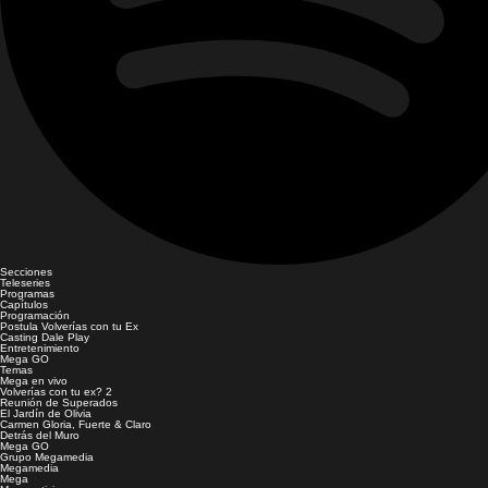
Secciones
Teleseries
Programas
Capítulos
Programación
Postula Volverías con tu Ex
Casting Dale Play
Entretenimiento
Mega GO
Temas
Mega en vivo
Volverías con tu ex? 2
Reunión de Superados
El Jardín de Olivia
Carmen Gloria, Fuerte & Claro
Detrás del Muro
Mega GO
Grupo Megamedia
Megamedia
Mega