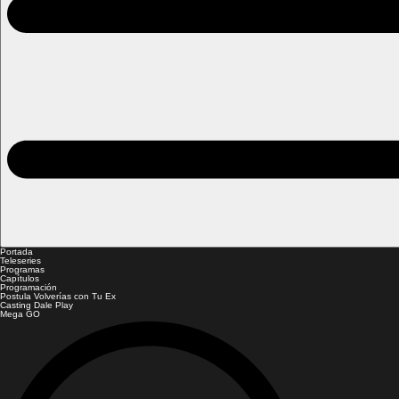
Portada
Teleseries
Programas
Capítulos
Programación
Postula Volverías con Tu Ex
Casting Dale Play
Mega GO