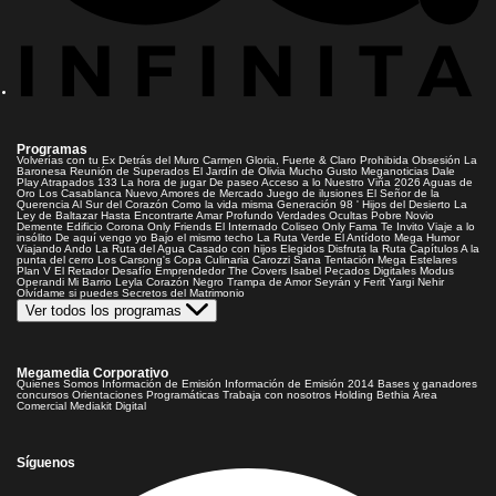
Programas
Volverías con tu Ex
Detrás del Muro
Carmen Gloria, Fuerte & Claro
Prohibida Obsesión
La
Baronesa
Reunión de Superados
El Jardín de Olivia
Mucho Gusto
Meganoticias
Dale
Play
Atrapados 133
La hora de jugar
De paseo
Acceso a lo Nuestro
Viña 2026
Aguas de
Oro
Los Casablanca
Nuevo Amores de Mercado
Juego de ilusiones
El Señor de la
Querencia
Al Sur del Corazón
Como la vida misma
Generación 98 '
Hijos del Desierto
La
Ley de Baltazar
Hasta Encontrarte
Amar Profundo
Verdades Ocultas
Pobre Novio
Demente
Edificio Corona
Only Friends
El Internado
Coliseo
Only Fama
Te Invito
Viaje a lo
insólito
De aquí vengo yo
Bajo el mismo techo
La Ruta Verde
El Antídoto
Mega Humor
Viajando Ando
La Ruta del Agua
Casado con hijos
Elegidos
Disfruta la Ruta
Capítulos
A la
punta del cerro
Los Carsong's
Copa Culinaria Carozzi
Sana Tentación
Mega Estelares
Plan V
El Retador
Desafío Emprendedor
The Covers
Isabel
Pecados Digitales
Modus
Operandi
Mi Barrio
Leyla
Corazón Negro
Trampa de Amor
Seyrán y Ferit
Yargi
Nehir
Olvídame si puedes
Secretos del Matrimonio
Ver todos los programas
Megamedia Corporativo
Quienes Somos
Información de Emisión
Información de Emisión 2014
Bases y ganadores
concursos
Orientaciones Programáticas
Trabaja con nosotros
Holding Bethia
Área
Comercial
Mediakit Digital
Síguenos