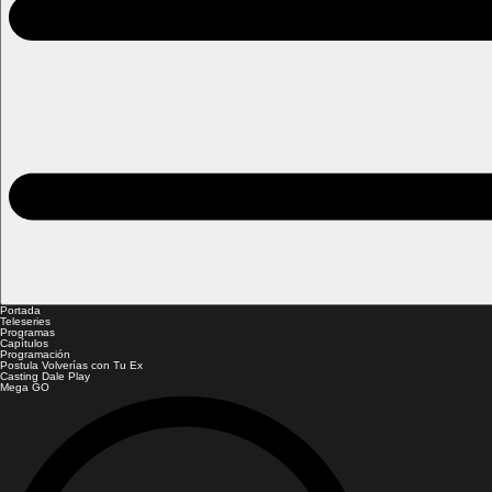
Portada
Teleseries
Programas
Capítulos
Programación
Postula Volverías con Tu Ex
Casting Dale Play
Mega GO