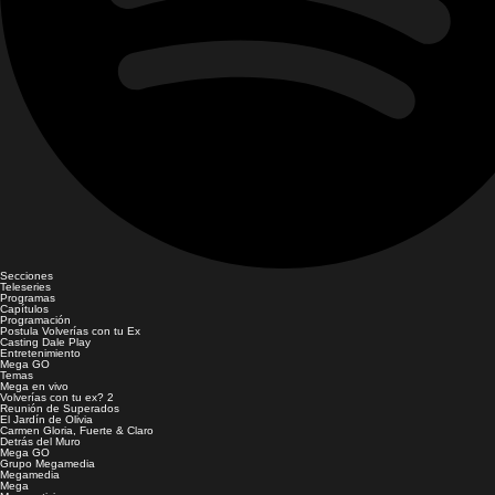
Secciones
Teleseries
Programas
Capítulos
Programación
Postula Volverías con tu Ex
Casting Dale Play
Entretenimiento
Mega GO
Temas
Mega en vivo
Volverías con tu ex? 2
Reunión de Superados
El Jardín de Olivia
Carmen Gloria, Fuerte & Claro
Detrás del Muro
Mega GO
Grupo Megamedia
Megamedia
Mega