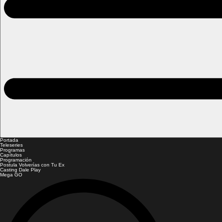
Portada
Teleseries
Programas
Capítulos
Programación
Postula Volverías con Tu Ex
Casting Dale Play
Mega GO