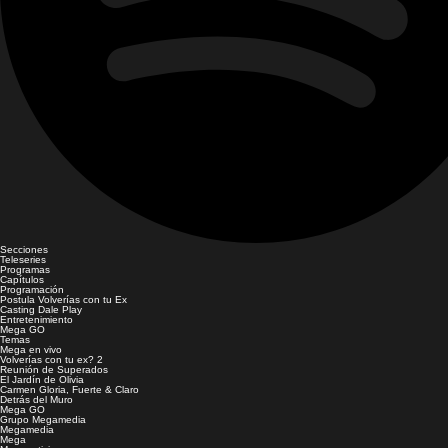
Secciones
Teleseries
Programas
Capítulos
Programación
Postula Volverías con tu Ex
Casting Dale Play
Entretenimiento
Mega GO
Temas
Mega en vivo
Volverías con tu ex? 2
Reunión de Superados
El Jardín de Olivia
Carmen Gloria, Fuerte & Claro
Detrás del Muro
Mega GO
Grupo Megamedia
Megamedia
Mega