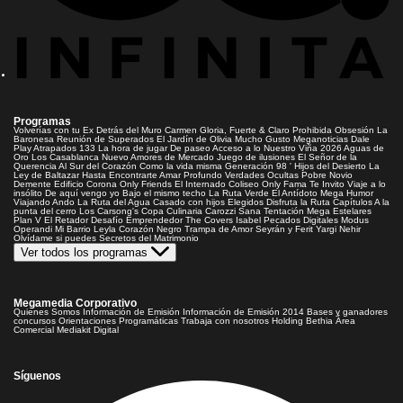
Programas
Volverías con tu Ex
Detrás del Muro
Carmen Gloria, Fuerte & Claro
Prohibida Obsesión
La
Baronesa
Reunión de Superados
El Jardín de Olivia
Mucho Gusto
Meganoticias
Dale
Play
Atrapados 133
La hora de jugar
De paseo
Acceso a lo Nuestro
Viña 2026
Aguas de
Oro
Los Casablanca
Nuevo Amores de Mercado
Juego de ilusiones
El Señor de la
Querencia
Al Sur del Corazón
Como la vida misma
Generación 98 '
Hijos del Desierto
La
Ley de Baltazar
Hasta Encontrarte
Amar Profundo
Verdades Ocultas
Pobre Novio
Demente
Edificio Corona
Only Friends
El Internado
Coliseo
Only Fama
Te Invito
Viaje a lo
insólito
De aquí vengo yo
Bajo el mismo techo
La Ruta Verde
El Antídoto
Mega Humor
Viajando Ando
La Ruta del Agua
Casado con hijos
Elegidos
Disfruta la Ruta
Capítulos
A la
punta del cerro
Los Carsong's
Copa Culinaria Carozzi
Sana Tentación
Mega Estelares
Plan V
El Retador
Desafío Emprendedor
The Covers
Isabel
Pecados Digitales
Modus
Operandi
Mi Barrio
Leyla
Corazón Negro
Trampa de Amor
Seyrán y Ferit
Yargi
Nehir
Olvídame si puedes
Secretos del Matrimonio
Ver todos los programas
Megamedia Corporativo
Quienes Somos
Información de Emisión
Información de Emisión 2014
Bases y ganadores
concursos
Orientaciones Programáticas
Trabaja con nosotros
Holding Bethia
Área
Comercial
Mediakit Digital
Síguenos