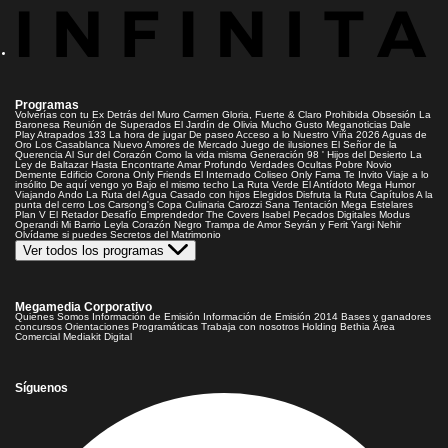
Programas
Volverías con tu Ex
Detrás del Muro
Carmen Gloria, Fuerte & Claro
Prohibida Obsesión
La
Baronesa
Reunión de Superados
El Jardín de Olivia
Mucho Gusto
Meganoticias
Dale
Play
Atrapados 133
La hora de jugar
De paseo
Acceso a lo Nuestro
Viña 2026
Aguas de
Oro
Los Casablanca
Nuevo Amores de Mercado
Juego de ilusiones
El Señor de la
Querencia
Al Sur del Corazón
Como la vida misma
Generación 98 '
Hijos del Desierto
La
Ley de Baltazar
Hasta Encontrarte
Amar Profundo
Verdades Ocultas
Pobre Novio
Demente
Edificio Corona
Only Friends
El Internado
Coliseo
Only Fama
Te Invito
Viaje a lo
insólito
De aquí vengo yo
Bajo el mismo techo
La Ruta Verde
El Antídoto
Mega Humor
Viajando Ando
La Ruta del Agua
Casado con hijos
Elegidos
Disfruta la Ruta
Capítulos
A la
punta del cerro
Los Carsong's
Copa Culinaria Carozzi
Sana Tentación
Mega Estelares
Plan V
El Retador
Desafío Emprendedor
The Covers
Isabel
Pecados Digitales
Modus
Operandi
Mi Barrio
Leyla
Corazón Negro
Trampa de Amor
Seyrán y Ferit
Yargi
Nehir
Olvídame si puedes
Secretos del Matrimonio
Ver todos los programas
Megamedia Corporativo
Quienes Somos
Información de Emisión
Información de Emisión 2014
Bases y ganadores
concursos
Orientaciones Programáticas
Trabaja con nosotros
Holding Bethia
Área
Comercial
Mediakit Digital
Síguenos