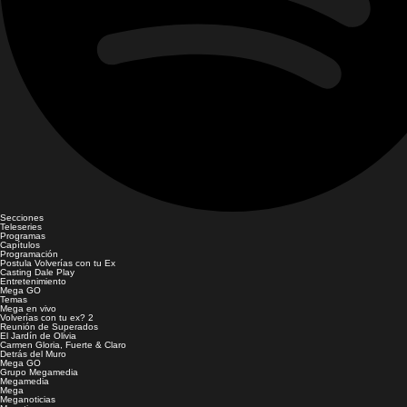
Secciones
Teleseries
Programas
Capítulos
Programación
Postula Volverías con tu Ex
Casting Dale Play
Entretenimiento
Mega GO
Temas
Mega en vivo
Volverías con tu ex? 2
Reunión de Superados
El Jardín de Olivia
Carmen Gloria, Fuerte & Claro
Detrás del Muro
Mega GO
Grupo Megamedia
Megamedia
Mega
Meganoticias