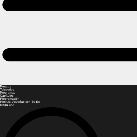
Portada
Teleseries
Programas
Capítulos
Programación
Postula Volverías con Tu Ex
Mega GO