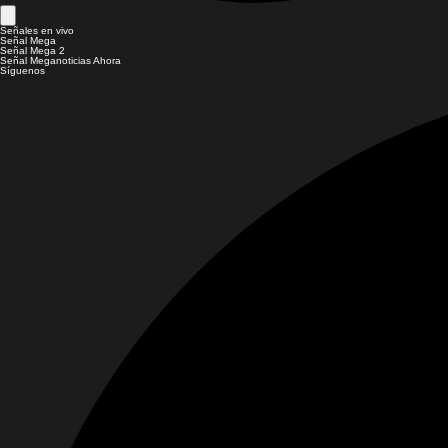
Señales en vivo
Señal Mega
Señal Mega 2
Señal Meganoticias Ahora
Síguenos