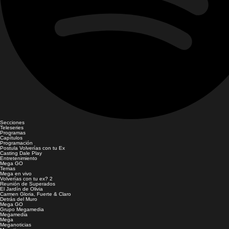
Secciones
Teleseries
Programas
Capítulos
Programación
Postula Volverías con tu Ex
Casting Dale Play
Entretenimiento
Mega GO
Temas
Mega en vivo
Volverías con tu ex? 2
Reunión de Superados
El Jardín de Olivia
Carmen Gloria, Fuerte & Claro
Detrás del Muro
Mega GO
Grupo Megamedia
Megamedia
Mega
Meganoticias