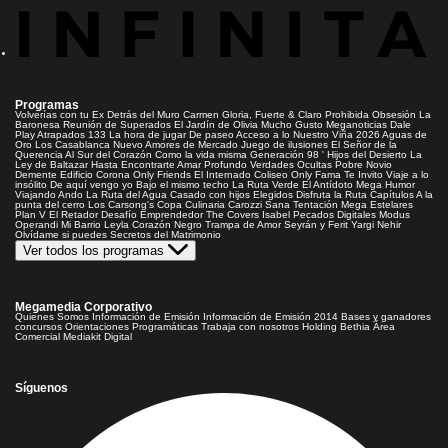
Programas
Volverías con tu Ex
Detrás del Muro
Carmen Gloria, Fuerte & Claro
Prohibida Obsesión
La
Baronesa
Reunión de Superados
El Jardín de Olivia
Mucho Gusto
Meganoticias
Dale
Play
Atrapados 133
La hora de jugar
De paseo
Acceso a lo Nuestro
Viña 2026
Aguas de
Oro
Los Casablanca
Nuevo Amores de Mercado
Juego de ilusiones
El Señor de la
Querencia
Al Sur del Corazón
Como la vida misma
Generación 98 '
Hijos del Desierto
La
Ley de Baltazar
Hasta Encontrarte
Amar Profundo
Verdades Ocultas
Pobre Novio
Demente
Edificio Corona
Only Friends
El Internado
Coliseo
Only Fama
Te Invito
Viaje a lo
insólito
De aquí vengo yo
Bajo el mismo techo
La Ruta Verde
El Antídoto
Mega Humor
Viajando Ando
La Ruta del Agua
Casado con hijos
Elegidos
Disfruta la Ruta
Capítulos
A la
punta del cerro
Los Carsong's
Copa Culinaria Carozzi
Sana Tentación
Mega Estelares
Plan V
El Retador
Desafío Emprendedor
The Covers
Isabel
Pecados Digitales
Modus
Operandi
Mi Barrio
Leyla
Corazón Negro
Trampa de Amor
Seyrán y Ferit
Yargi
Nehir
Olvídame si puedes
Secretos del Matrimonio
Ver todos los programas
Megamedia Corporativo
Quienes Somos
Información de Emisión
Información de Emisión 2014
Bases y ganadores
concursos
Orientaciones Programáticas
Trabaja con nosotros
Holding Bethia
Área
Comercial
Mediakit Digital
Síguenos