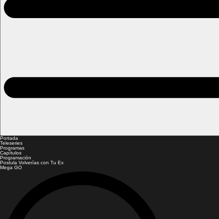
Portada
Teleseries
Programas
Capítulos
Programación
Postula Volverías con Tu Ex
Mega GO