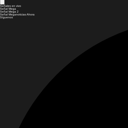
Señales en vivo
Señal Mega
Señal Mega 2
Señal Meganoticias Ahora
Síguenos