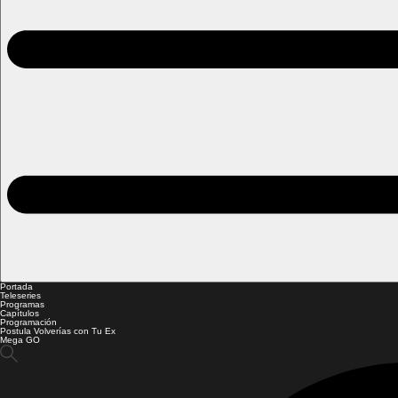
Portada
Teleseries
Programas
Capítulos
Programación
Postula Volverías con Tu Ex
Mega GO